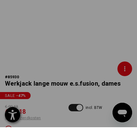
#
85930
Werkjack lange mouw e.s.fusion, dames
SALE
-47
%
€ 90,63
incl. BTW
€ 47,18
excl. verzendkosten
Niet leverbaar