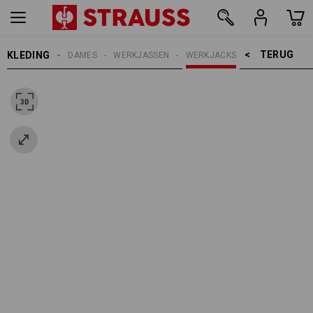
TERUG    >
KLEDING
DAMES
WERKJASSEN
WERKJACKS