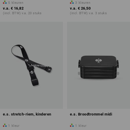
5
kleuren
3
kleuren
v.a.
€ 16,82
v.a.
€ 26,50
(incl. BTW) v.a. 20 stuks
(incl. BTW) v.a. 3 stuks
e.s. stretch-riem, kinderen
e.s. Broodtrommel midi
1
kleur
1
kleur