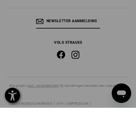
NEWSLETTER AANMELDING
VOLG STRAUSS
Alle prijzen
excl. verzendkosten
bij bestellingen beneden een waarde van €
181,50.
GEGEVENSBESCHERMING
AVV
IMPRESSUM
HERROEPINGSRECHT