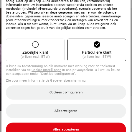
nodig. Door op de knop 'Alles accepteren' te klikken, verzamelen wij
informatie over uw interacties op onze website via cookies en andere
methoden (inclusief AI-gestuurde procedures), evenals gegevens uit het
bestelproces. Wij gebruiken deze gegevens met name voor de volgende
doeleinden: gepersonaliseerde aanbiedingen en advertenties, nauwkeurige
productaanbevelingen, marktonderzoek en metingen van advertenties en
inhoud. Als u dit niet wenst, kunt u zich via de knop 'Alles weigeren' ook
verzetten tegen het gebruik van dergelijke cookies en methoden.
Zakelijke klant
Particuliere klant
(prijzen excl. BTW)
(prijzen incl. BTW)
Bedrukken & borduren –
vanaf 1 stuk
U kunt uw toestemming op elk moment met werking voor de toekomst
ONTWERP HET ZELF!
intrekken via de
Cookie-instellingen
in ons privacybeleid. U kunt uw keuze
ook aanpassen onder “Cookies configureren”.
Zie voor meer informatie
de Gegevensbescherming
.
nu zelf vormgeven
Cookies configureren
STRAUSS Gym bag
Alles weigeren
1
kleur
€ 11,98
(incl. BTW)
Alles accepteren