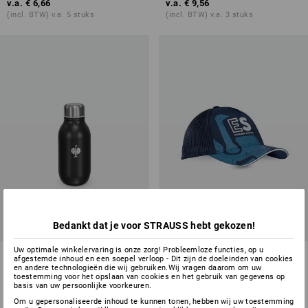
v.a.
€ 6,66
v.a.
€ 9,56
(incl. BTW) v.a. 5 stuks
(incl. BTW) v.a. 3 stuks
Bedankt dat je voor STRAUSS hebt gekozen!
Uw optimale winkelervaring is onze zorg! Probleemloze functies, op u
e.s. thermosfles mini
Cap e.s.motion, kinderen
afgestemde inhoud en een soepel verloop - Dit zijn de doeleinden van cookies
en andere technologieën die wij gebruiken.Wij vragen daarom om uw
toestemming voor het opslaan van cookies en het gebruik van gegevens op
1
variant
5
kleuren
basis van uw persoonlijke voorkeuren.
v.a.
€ 11,98
v.a.
€ 8,95
Om u gepersonaliseerde inhoud te kunnen tonen, hebben wij uw toestemming
(incl. BTW) v.a. 3 stuks
(incl. BTW) v.a. 3 stuks