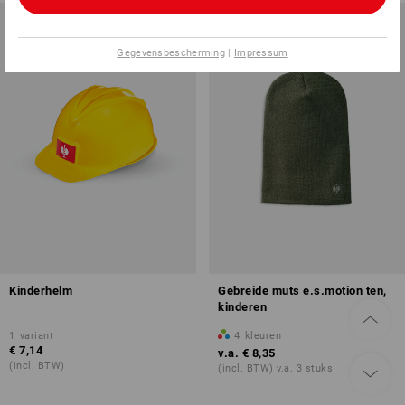
Gegevensbescherming
|
Impressum
Kinderhelm
Gebreide muts e.s.motion ten,
kinderen
1
variant
4
kleuren
€ 7,14
v.a.
€ 8,35
(incl. BTW)
(incl. BTW) v.a. 3 stuks