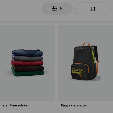
9
e.s. Fleecedeken
Rugzak e.s.e:pic