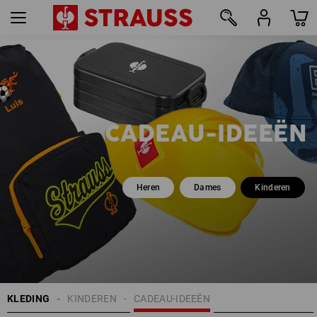
9
CADEAU-IDEEËN
Heren
Dames
Kinderen
KLEDING
KINDEREN
CADEAU-IDEEËN