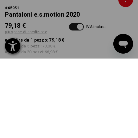
#
65951
Pantaloni e.s.motion 2020
79,18 €
IVA inclusa
più spese di spedizione
a partire da 1 pezzo:
79,18 €
a partire da 5 pezzi:
73,08 €
a partire da 20 pezzi:
66,98 €
Tempi di consegna ca. 3-5
giorni lavorativi
COLORE
TAGLIA
42
seleziona
seleziona
nero / verde mare
Sconto sulla quantità
a partire da 1 pezzo
a partire da 5 pezzi
a partire da 20 pezzi