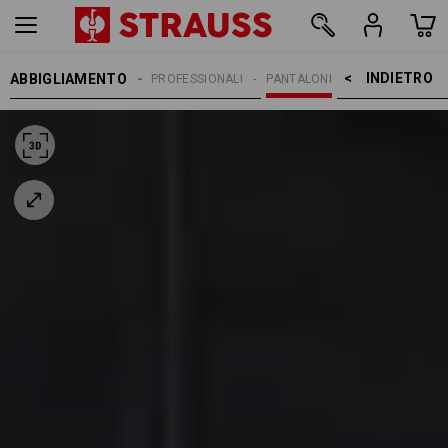
INDIETRO    >
ABBIGLIAMENTO
PANTALONI
PANTALONI PROFESSIONALI
PANTALONI