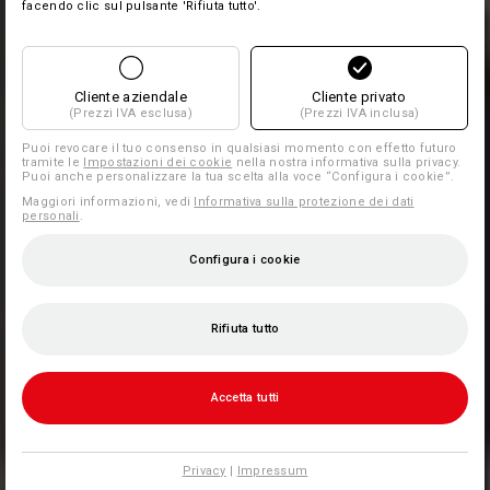
facendo clic sul pulsante 'Rifiuta tutto'.
Cliente aziendale
Cliente privato
(Prezzi IVA esclusa)
(Prezzi IVA inclusa)
Puoi revocare il tuo consenso in qualsiasi momento con effetto futuro
tramite le
Impostazioni dei cookie
nella nostra informativa sulla privacy.
Puoi anche personalizzare la tua scelta alla voce “Configura i cookie”.
Maggiori informazioni, vedi
Informativa sulla protezione dei dati
personali
.
Configura i cookie
Rifiuta tutto
Accetta tutti
Privacy
|
Impressum