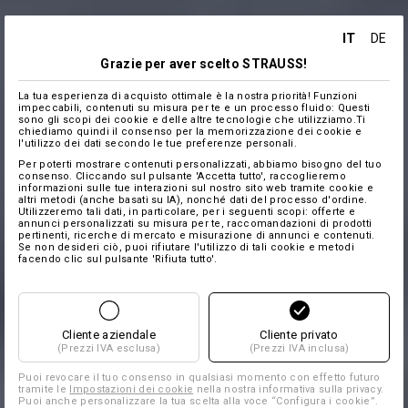
IT
DE
Grazie per aver scelto STRAUSS!
La tua esperienza di acquisto ottimale è la nostra priorità! Funzioni
impeccabili, contenuti su misura per te e un processo fluido: Questi
sono gli scopi dei cookie e delle altre tecnologie che utilizziamo.Ti
chiediamo quindi il consenso per la memorizzazione dei cookie e
l'utilizzo dei dati secondo le tue preferenze personali.
Per poterti mostrare contenuti personalizzati, abbiamo bisogno del tuo
consenso. Cliccando sul pulsante 'Accetta tutto', raccoglieremo
informazioni sulle tue interazioni sul nostro sito web tramite cookie e
altri metodi (anche basati su IA), nonché dati del processo d'ordine.
Utilizzeremo tali dati, in particolare, per i seguenti scopi: offerte e
annunci personalizzati su misura per te, raccomandazioni di prodotti
pertinenti, ricerche di mercato e misurazione di annunci e contenuti.
Se non desideri ciò, puoi rifiutare l'utilizzo di tali cookie e metodi
facendo clic sul pulsante 'Rifiuta tutto'.
Cliente aziendale
Cliente privato
(Prezzi IVA esclusa)
(Prezzi IVA inclusa)
Puoi revocare il tuo consenso in qualsiasi momento con effetto futuro
tramite le
Impostazioni dei cookie
nella nostra informativa sulla privacy.
Puoi anche personalizzare la tua scelta alla voce “Configura i cookie”.