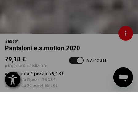
#
65691
Pantaloni e.s.motion 2020
79,18 €
IVA inclusa
più spese di spedizione
a partire da 1 pezzo:
79,18 €
a partire da 5 pezzi:
73,08 €
a partire da 20 pezzi:
66,98 €
Tempi di consegna ca. 3-5
giorni lavorativi
COLORE
TAGLIA
42
seleziona
seleziona