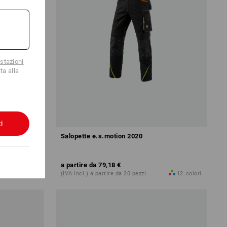
stazioni
ta alla
i
Salopette e.s.motion 2020
a partire da
79,18 €
13
colori
(IVA incl.) a partire da 20 pezzi
12
colori