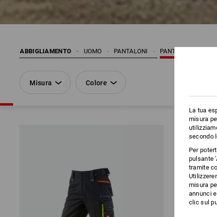
ABBIGLIAMENTO
UOMO
PANTALONI
PANTALONI PROFE
Misura
Colore
La tua esp
misura per
utilizziam
secondo l
Per poter
pulsante '
tramite co
Utilizzere
misura per
annunci e 
clic sul pu