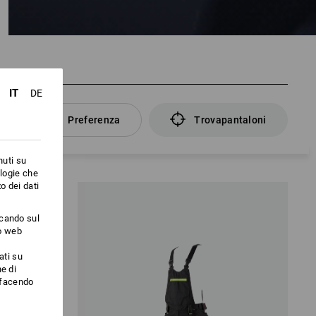
IT
DE
Preferenza
Trovapantaloni
nuti su
ologie che
o dei dati
ccando sul
to web
ati su
e di
i facendo