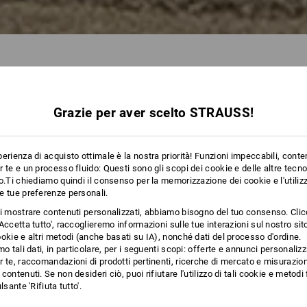
SSIONALI
Grazie per aver scelto STRAUSS!
93 Articoli
altri filtri
erienza di acquisto ottimale è la nostra priorità! Funzioni impeccabili, conte
 te e un processo fluido: Questi sono gli scopi dei cookie e delle altre tecn
o.Ti chiediamo quindi il consenso per la memorizzazione dei cookie e l'utilizz
e tue preferenze personali.
ti mostrare contenuti personalizzati, abbiamo bisogno del tuo consenso. Cli
Accetta tutto', raccoglieremo informazioni sulle tue interazioni sul nostro si
okie e altri metodi (anche basati su IA), nonché dati del processo d'ordine.
mo tali dati, in particolare, per i seguenti scopi: offerte e annunci personalizz
 te, raccomandazioni di prodotti pertinenti, ricerche di mercato e misurazion
contenuti. Se non desideri ciò, puoi rifiutare l'utilizzo di tali cookie e metod
lsante 'Rifiuta tutto'.