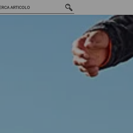
93 Articoli
altri filtri