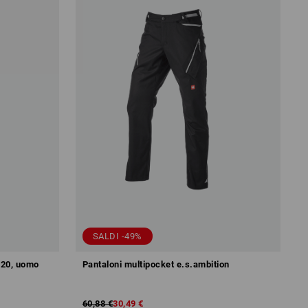
SALDI -49%
020, uomo
Pantaloni multipocket e.s.ambition
60,88 €
30,49 €