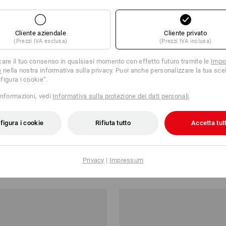
Cliente aziendale
Cliente privato
(Prezzi IVA esclusa)
(Prezzi IVA inclusa)
care il tuo consenso in qualsiasi momento con effetto futuro tramite le
Impo
e
nella nostra informativa sulla privacy. Puoi anche personalizzare la tua scel
figura i cookie”.
informazioni, vedi
Informativa sulla protezione dei dati personali
.
figura i cookie
Rifiuta tutto
Accetta tutt
rgo e.s.vision stretch, uomo
Pantaloni e.s.motion
Privacy
|
Impressum
69,42 €
a partire da
60,88 €
partire da 20 pezzi
7
colori
(IVA incl.) a partire da 20 pezzi