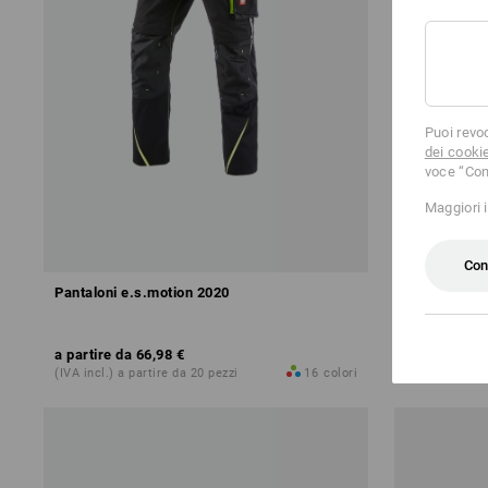
Puoi revo
dei cooki
voce “Con
Maggiori 
Con
Pantaloni e.s.motion 2020
Pantaloni ca
a partire da
66,98 €
a partire da
(IVA incl.) a partire da 20 pezzi
16
colori
(IVA incl.) a 