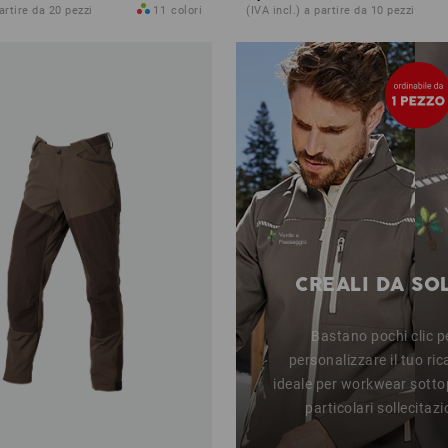
partire da 20 pezzi
11
colori
(IVA incl.) a partire da 10 pezzi
CREALI DA SO
Bastano pochi clic p
personalizzare il tuo ri
ideale per workwear sotto
particolari sollecitazi