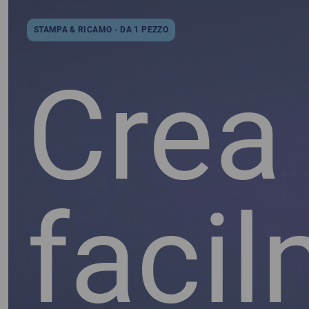
STAMPA & RICAMO - DA 1 PEZZO
Crea
faci