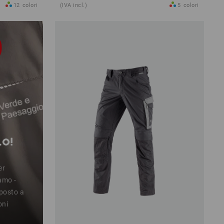
12
colori
(IVA incl.)
5
colori
LO!
er
camo -
posto a
oni