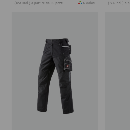
(IVA incl.) a partire da 10 pezzi
6
colori
(IVA incl.) a 