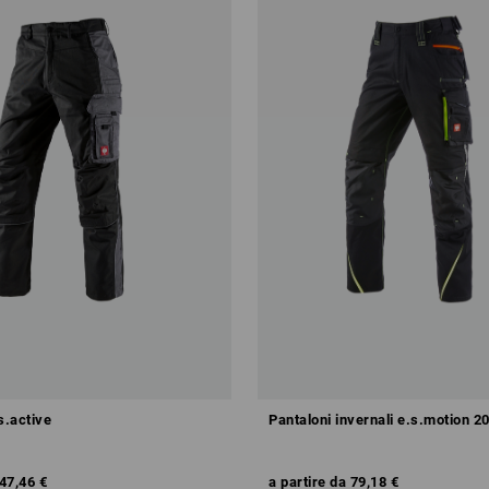
s.active
Pantaloni invernali e.s.motion 2
47,46 €
a partire da
79,18 €