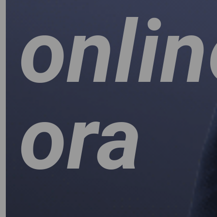
AL
onlin
ora