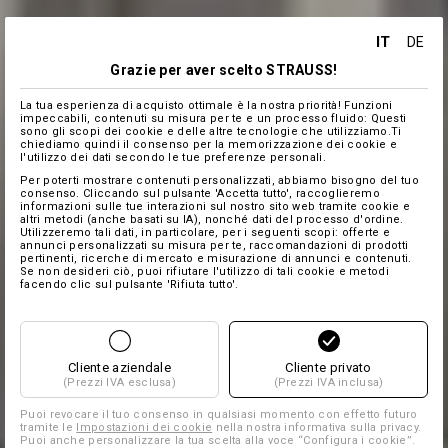
IT
DE
Grazie per aver scelto STRAUSS!
La tua esperienza di acquisto ottimale è la nostra priorità! Funzioni
impeccabili, contenuti su misura per te e un processo fluido: Questi
sono gli scopi dei cookie e delle altre tecnologie che utilizziamo.Ti
chiediamo quindi il consenso per la memorizzazione dei cookie e
l'utilizzo dei dati secondo le tue preferenze personali.
Per poterti mostrare contenuti personalizzati, abbiamo bisogno del tuo
consenso. Cliccando sul pulsante 'Accetta tutto', raccoglieremo
informazioni sulle tue interazioni sul nostro sito web tramite cookie e
altri metodi (anche basati su IA), nonché dati del processo d'ordine.
Utilizzeremo tali dati, in particolare, per i seguenti scopi: offerte e
annunci personalizzati su misura per te, raccomandazioni di prodotti
pertinenti, ricerche di mercato e misurazione di annunci e contenuti.
Se non desideri ciò, puoi rifiutare l'utilizzo di tali cookie e metodi
facendo clic sul pulsante 'Rifiuta tutto'.
Cliente aziendale
Cliente privato
(Prezzi IVA esclusa)
(Prezzi IVA inclusa)
Puoi revocare il tuo consenso in qualsiasi momento con effetto futuro
tramite le
Impostazioni dei cookie
nella nostra informativa sulla privacy.
Puoi anche personalizzare la tua scelta alla voce “Configura i cookie”.