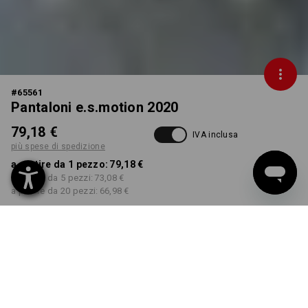
#
65561
Pantaloni e.s.motion 2020
79,18 €
IVA inclusa
più spese di spedizione
a partire da 1 pezzo:
79,18 €
a partire da 5 pezzi:
73,08 €
a partire da 20 pezzi:
66,98 €
Tempi di consegna ca. 3-5
giorni lavorativi
COLORE
TAGLIA
40
seleziona
seleziona