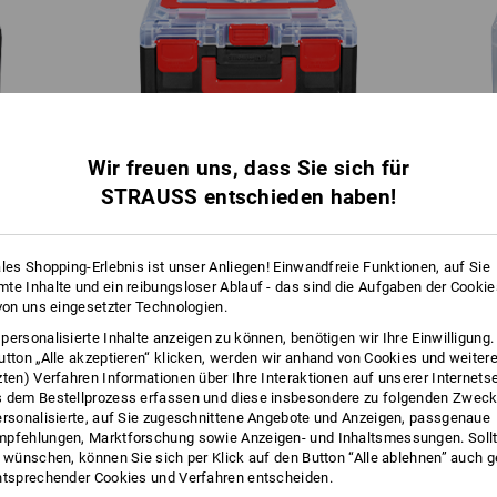
Wir freuen uns, dass Sie sich für
STRAUSS entschieden haben!
STRAUSSbox 125 small
ales Shopping-Erlebnis ist unser Anliegen! Einwandfreie Funktionen, auf Sie
te Inhalte und ein reibungsloser Ablauf - das sind die Aufgaben der Cooki
 von uns eingesetzter Technologien.
ATZSPAREND MIT OPTIMALEM ZUGRI
personalisierte Inhalte anzeigen zu können, benötigen wir Ihre Einwilligung
utton „Alle akzeptieren“ klicken, werden wir anhand von Cookies und weiter
KOMPAKT & ÜBERSICHTLICH
zten) Verfahren Informationen über Ihre Interaktionen auf unserer Internets
 dem Bestellprozess erfassen und diese insbesondere zu folgenden Zwec
ersonalisierte, auf Sie zugeschnittene Angebote und Anzeigen, passgenaue
pfehlungen, Marktforschung sowie Anzeigen- und Inhaltsmessungen. Sollt
t wünschen, können Sie sich per Klick auf den Button “Alle ablehnen” auch 
ntsprechender Cookies und Verfahren entscheiden.