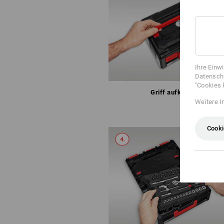
Ihre Einw
Datenschu
"Cookies 
Griff aufklappen
Weitere I
Cooki