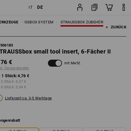
DE
IT
Stück
UGE
ERKZEUGE
STRAUSSBOX SYSTEM
STRAUSSBOX ZUBEHÖR
<   
ZURÜCK
5506183
TRAUSSbox small tool insert, 6-Fächer II
,76 €
mit MwSt.
gl. Versandkosten
 1 Stück:
4,76 €
 2 Stück:
4,27 €
 6 Stück:
3,54 €
Lieferzeit ca. 3-5 Werktage
ngenrabatt