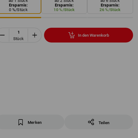
ab 1 Stück
ab 2 Stück
ab 6 Stück
Ersparnis:
Ersparnis:
Ersparnis:
0
%/
Stück
10
%/
Stück
26
%/
Stück
In den Warenkorb
Stück
Merken
Teilen