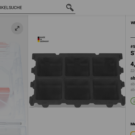
mit MwSt.
4,76 €
zzgl. Versandkosten
HANDWERKZE
W
#
S
4
zz
ab
ab
ab
Me