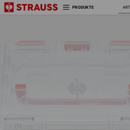
PRODUKTE
STRAUSSbox small tool insert,
6-Fächer II
01
/
02