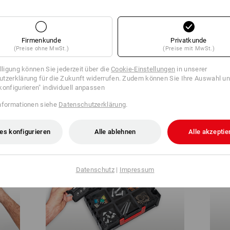
Firmenkunde
Privatkunde
(Preise ohne MwSt.)
(Preise mit MwSt.)
illigung können Sie jederzeit über die
Cookie-Einstellungen
in unserer
tzerklärung für die Zukunft widerrufen. Zudem können Sie Ihre Auswahl un
konfigurieren" individuell anpassen
STRAUSSbox 125 small öffnen
Deck
nformationen siehe
Datenschutzerklärung
.
es konfigurieren
Alle ablehnen
Alle akzeptie
Datenschutz
|
Impressum