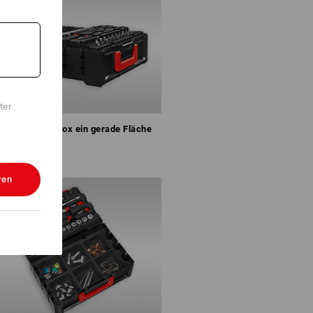
ter
el bildet mit Box ein gerade Fläche
ren