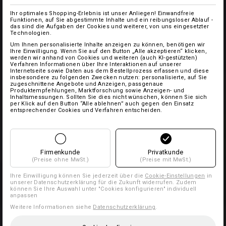
Ihr optimales Shopping-Erlebnis ist unser Anliegen! Einwandfreie
Funktionen, auf Sie abgestimmte Inhalte und ein reibungsloser Ablauf -
das sind die Aufgaben der Cookies und weiterer, von uns eingesetzter
Technologien.
Um Ihnen personalisierte Inhalte anzeigen zu können, benötigen wir
Ihre Einwilligung. Wenn Sie auf den Button „Alle akzeptieren“ klicken,
werden wir anhand von Cookies und weiteren (auch KI-gestützten)
Verfahren Informationen über Ihre Interaktionen auf unserer
Internetseite sowie Daten aus dem Bestellprozess erfassen und diese
insbesondere zu folgenden Zwecken nutzen: personalisierte, auf Sie
zugeschnittene Angebote und Anzeigen, passgenaue
Produktempfehlungen, Marktforschung sowie Anzeigen- und
Inhaltsmessungen. Sollten Sie dies nicht wünschen, können Sie sich
per Klick auf den Button “Alle ablehnen” auch gegen den Einsatz
entsprechender Cookies und Verfahren entscheiden.
Firmenkunde
Privatkunde
(Preise ohne MwSt.)
(Preise mit MwSt.)
Ihre Einwilligung können Sie jederzeit über die
Cookie-Einstellungen
in
unserer Datenschutzerklärung für die Zukunft widerrufen. Zudem
können Sie Ihre Auswahl unter "Cookies konfigurieren" individuell
anpassen
Weitere Informationen siehe
Datenschutzerklärung
.