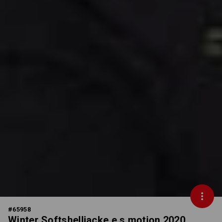
#
65958
Winter Softshelljacke e.s.motion 2020,