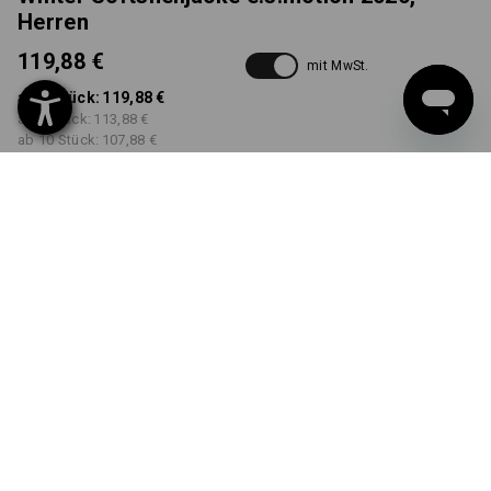
Herren
119,88 €
mit MwSt.
ab 1 Stück:
119,88 €
ab 3 Stück:
113,88 €
ab 10 Stück:
107,88 €
Lieferzeit ca. 3-5 Werktage
FARBE
GRÖSSE
S
wählen
wählen
schwarz / seegrün
Mengenrabatt
ab 1 Stück
ab 3 Stück
ab 10 Stück
Ersparnis:
Ersparnis:
Ersparnis:
0
%/
Stück
5
%/
Stück
10
%/
Stück