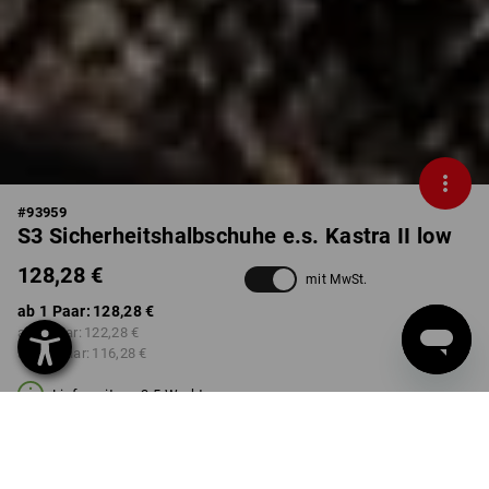
#
93959
S3 Sicherheitshalbschuhe e.s. Kastra II low
128,28 €
mit MwSt.
ab 1 Paar:
128,28 €
ab 3 Paar:
122,28 €
ab 10 Paar:
116,28 €
Lieferzeit ca. 3-5 Werktage
FARBE
GRÖSSE