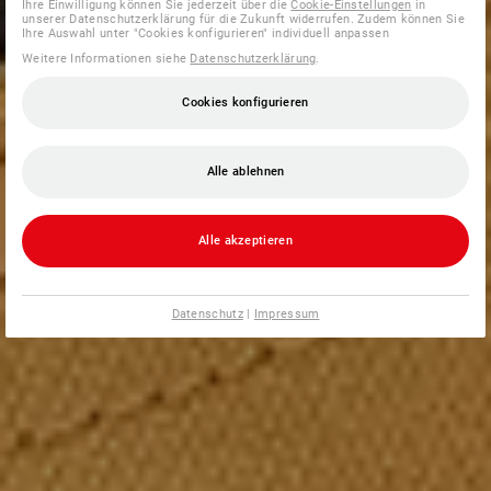
Ihre Einwilligung können Sie jederzeit über die
Cookie-Einstellungen
in
unserer Datenschutzerklärung für die Zukunft widerrufen. Zudem können Sie
Ihre Auswahl unter "Cookies konfigurieren" individuell anpassen
Weitere Informationen siehe
Datenschutzerklärung
.
Cookies konfigurieren
Alle ablehnen
Alle akzeptieren
Datenschutz
|
Impressum