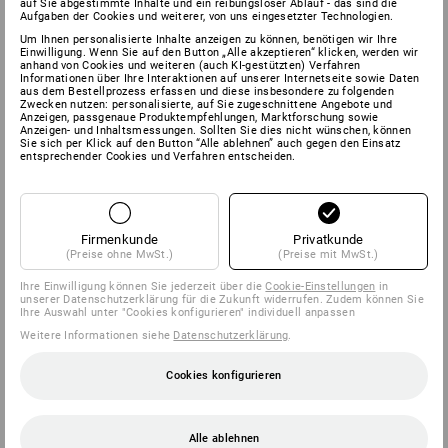
auf Sie abgestimmte Inhalte und ein reibungsloser Ablauf - das sind die
Aufgaben der Cookies und weiterer, von uns eingesetzter Technologien.
Um Ihnen personalisierte Inhalte anzeigen zu können, benötigen wir Ihre
Einwilligung. Wenn Sie auf den Button „Alle akzeptieren“ klicken, werden wir
anhand von Cookies und weiteren (auch KI-gestützten) Verfahren
Informationen über Ihre Interaktionen auf unserer Internetseite sowie Daten
aus dem Bestellprozess erfassen und diese insbesondere zu folgenden
Zwecken nutzen: personalisierte, auf Sie zugeschnittene Angebote und
Anzeigen, passgenaue Produktempfehlungen, Marktforschung sowie
Anzeigen- und Inhaltsmessungen. Sollten Sie dies nicht wünschen, können
Sie sich per Klick auf den Button “Alle ablehnen” auch gegen den Einsatz
entsprechender Cookies und Verfahren entscheiden.
Firmenkunde
Privatkunde
(Preise ohne MwSt.)
(Preise mit MwSt.)
Ihre Einwilligung können Sie jederzeit über die
Cookie-Einstellungen
in
unserer Datenschutzerklärung für die Zukunft widerrufen. Zudem können Sie
Ihre Auswahl unter "Cookies konfigurieren" individuell anpassen
Weitere Informationen siehe
Datenschutzerklärung
.
Cookies konfigurieren
Alle ablehnen