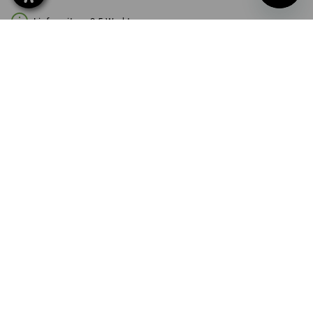
Lieferzeit ca. 3-5 Werktage
FARBE
wählen
schwarz
Mengenrabatt
ab 1 Stück
ab 3 Stück
ab 10 Stück
Ersparnis:
Ersparnis:
Ersparnis:
0
%/
Stück
5
%/
Stück
15
%/
Stück
Stück