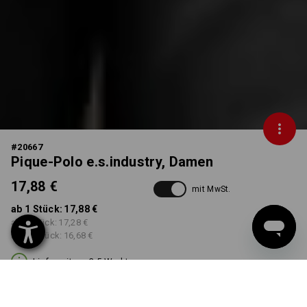
#
20667
Pique-Polo e.s.industry, Damen
17,88 €
mit MwSt.
ab 1 Stück:
17,88 €
ab 5 Stück:
17,28 €
ab 30 Stück:
16,68 €
Lieferzeit ca. 3-5 Werktage
FARBE
GRÖSSE