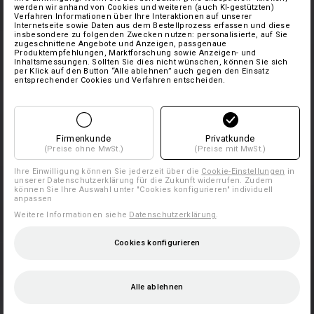
werden wir anhand von Cookies und weiteren (auch KI-gestützten)
Verfahren Informationen über Ihre Interaktionen auf unserer
Internetseite sowie Daten aus dem Bestellprozess erfassen und diese
insbesondere zu folgenden Zwecken nutzen: personalisierte, auf Sie
zugeschnittene Angebote und Anzeigen, passgenaue
Produktempfehlungen, Marktforschung sowie Anzeigen- und
Inhaltsmessungen. Sollten Sie dies nicht wünschen, können Sie sich
per Klick auf den Button “Alle ablehnen” auch gegen den Einsatz
entsprechender Cookies und Verfahren entscheiden.
Firmenkunde
Privatkunde
(Preise ohne MwSt.)
(Preise mit MwSt.)
Ihre Einwilligung können Sie jederzeit über die
Cookie-Einstellungen
in
unserer Datenschutzerklärung für die Zukunft widerrufen. Zudem
können Sie Ihre Auswahl unter "Cookies konfigurieren" individuell
anpassen
Weitere Informationen siehe
Datenschutzerklärung
.
Cookies konfigurieren
Alle ablehnen