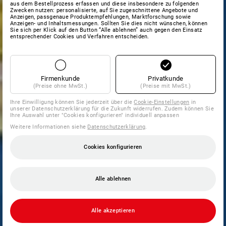
aus dem Bestellprozess erfassen und diese insbesondere zu folgenden
Zwecken nutzen: personalisierte, auf Sie zugeschnittene Angebote und
Anzeigen, passgenaue Produktempfehlungen, Marktforschung sowie
Anzeigen- und Inhaltsmessungen. Sollten Sie dies nicht wünschen, können
Sie sich per Klick auf den Button “Alle ablehnen” auch gegen den Einsatz
entsprechender Cookies und Verfahren entscheiden.
Firmenkunde
Privatkunde
(Preise ohne MwSt.)
(Preise mit MwSt.)
Ihre Einwilligung können Sie jederzeit über die
Cookie-Einstellungen
in
unserer Datenschutzerklärung für die Zukunft widerrufen. Zudem können Sie
Ihre Auswahl unter "Cookies konfigurieren" individuell anpassen
Weitere Informationen siehe
Datenschutzerklärung
.
Cookies konfigurieren
Alle ablehnen
Alle akzeptieren