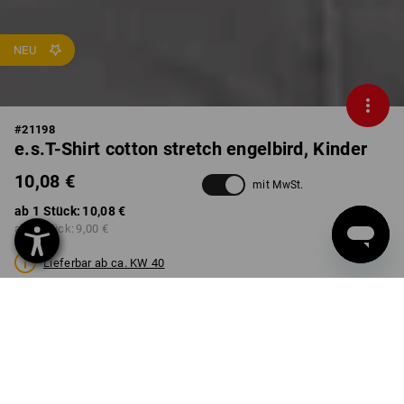
NEU
#
21198
e.s.T-Shirt cotton stretch engelbird, Kinder
10,08 €
mit MwSt.
ab 1 Stück:
10,08 €
ab 3 Stück:
9,00 €
Lieferbar ab ca. KW 40
FARBE
GRÖSSE
98/104
wählen
wählen
engelbird8 / enzianblau