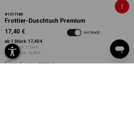
#
1517180
Frottier-Duschtuch Premium
17,40 €
mit MwSt.
ab 1 Stück:
17,40 €
ab 5 Stück:
17,04 €
ab 20 Stück:
16,68 €
Lieferzeit ca. 3-5 Werktage
FARBE
wählen
dunkelblau
Mengenrabatt
ab 1 Stück
ab 5 Stück
ab 20 Stück
Ersparnis:
Ersparnis:
Ersparnis: