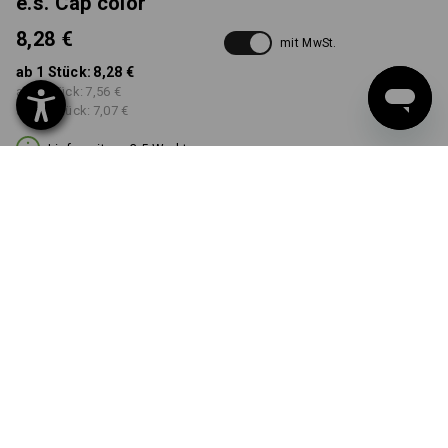
e.s. Cap color
8,28 €
mit MwSt.
ab 1 Stück:
8,28 €
ab 5 Stück:
7,56 €
ab 20 Stück:
7,07 €
Lieferzeit ca. 3-5 Werktage
FARBE
wählen
grau / schwarz
Mengenrabatt
ab 1 Stück
ab 5 Stück
ab 20 Stück
Ersparnis:
Ersparnis:
Ersparnis:
0
%/
Stück
9
%/
Stück
15
%/
Stück