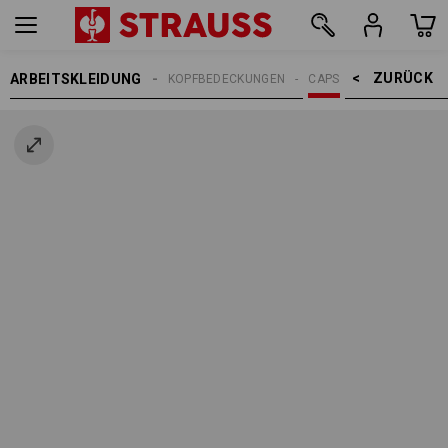
ZURÜCK    >
ARBEITSKLEIDUNG
ERREN
ACCESSOIRES
KOPFBEDECKUNGEN
CAPS