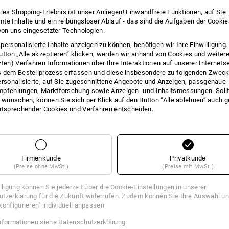
+2 weitere Features
+1 weiteres Feature
ales Shopping-Erlebnis ist unser Anliegen! Einwandfreie Funktionen, auf Sie
te Inhalte und ein reibungsloser Ablauf - das sind die Aufgaben der Cooki
 von uns eingesetzter Technologien.
personalisierte Inhalte anzeigen zu können, benötigen wir Ihre Einwilligung
utton „Alle akzeptieren“ klicken, werden wir anhand von Cookies und weiter
zten) Verfahren Informationen über Ihre Interaktionen auf unserer Internets
 dem Bestellprozess erfassen und diese insbesondere zu folgenden Zwec
ersonalisierte, auf Sie zugeschnittene Angebote und Anzeigen, passgenaue
Alle Details vergleichen
pfehlungen, Marktforschung sowie Anzeigen- und Inhaltsmessungen. Sollt
t wünschen, können Sie sich per Klick auf den Button “Alle ablehnen” auch 
ntsprechender Cookies und Verfahren entscheiden.
TCH
Firmenkunde
Privatkunde
(Preise ohne MwSt.)
(Preise mit MwSt.)
illigung können Sie jederzeit über die
Cookie-Einstellungen
in unserer
tzerklärung für die Zukunft widerrufen. Zudem können Sie Ihre Auswahl un
konfigurieren" individuell anpassen
nformationen siehe
Datenschutzerklärung
.