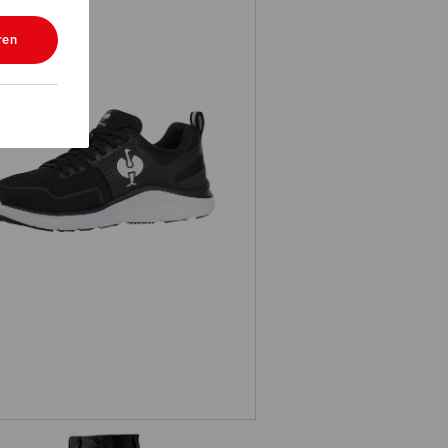
ren
1 Berufsschuhe e.s. Antibes low