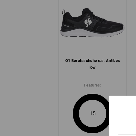
O1 Berufs­schuhe e.s. Antibes
low
Features:
15