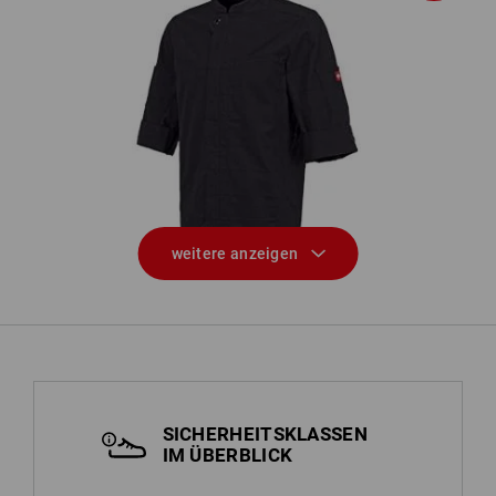
,
Berufsjacke kurzarm e.s.fusion,
Herren
weitere anzeigen
SICHERHEITSKLASSEN
IM ÜBERBLICK