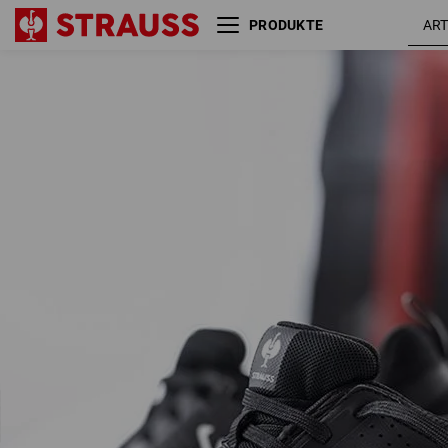
PRODUKTE
O1 Berufsschuhe e.s. Antibes
schwar
low
/ weiß