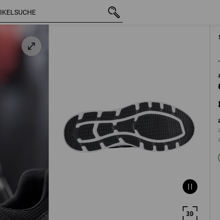
z
83,88 €
40
mit MwSt.