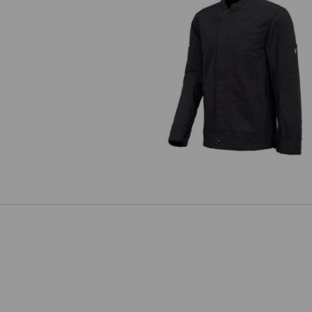
Berufsjacke langarm e.s.fusion
Herren