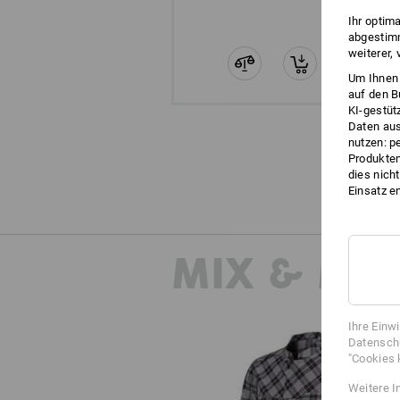
Ihr optim
abgestimm
weiterer,
Um Ihnen 
auf den B
KI-gestüt
Daten aus
nutzen: p
Produktem
dies nich
Einsatz e
MIX & MA
Ihre Einw
Datenschu
"Cookies 
Weitere I