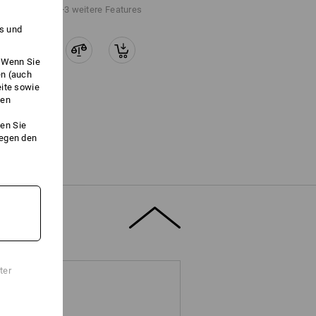
+3 weitere Features
es und
. Wenn Sie
en (auch
eite sowie
ken
en Sie
gegen den
ter