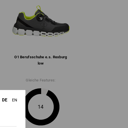
epolstert
rten Bereichen für mehr Stabilität und
tter mit Mikrofaser-Fersenverstärkung
ormte und herausnehmbare Einlegesohle
bel gedämpfte Gummi/Phylon-Sohle nach
ndig bis ca. 70 °C
2
O1 Berufs­schuhe e.s. Rexburg
low
" für weitere Informationen.
Gleiche Features:
DE
EN
14