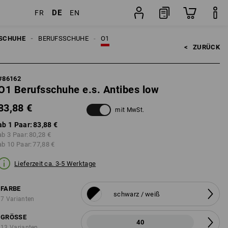
DE
FR
EN
Paar
SCHUHE
BERUFSSCHUHE
O1
<   
ZURÜCK
#
86162
O1 Berufsschuhe e.s. Antibes low
83,88 €
mit MwSt.
ab 1 Paar:
83,88 €
ab 3 Paar:
80,28 €
ab 10 Paar:
77,88 €
Lieferzeit ca. 3-5 Werktage
FARBE
schwarz / weiß
7 Varianten
GRÖSSE
40
13 Varianten