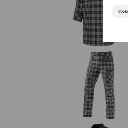
Berufsjacke kurzarm e.s.fusion
Cooki
Herren
e.s. Berufshose pocket, Herren