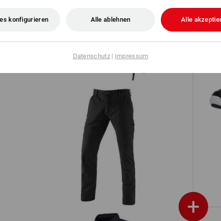
,
es konfigurieren
Alle ablehnen
Alle akzeptie
Bandana e.s.fusion
Datenschutz
|
Impressum
O
e.s. Berufshose Chino, Herren
+