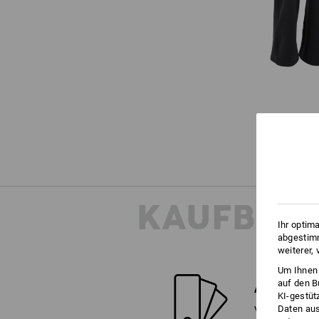
KAUFBER
Ihr optim
abgestimm
weiterer,
Um Ihnen 
auf den B
ALTERNATI
KI-gestüt
Daten aus
Vergleichen Sie