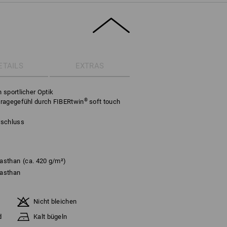
ETAILS
EXTRAS
 sportlicher Optik
®
Tragegefühl durch FIBERtwin
soft touch
rschluss
lasthan
(ca. 420 g/m²)
lasthan
Nicht bleichen
d
Kalt bügeln