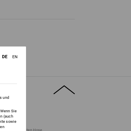
DE
EN
es und
. Wenn Sie
en (auch
FINDER
eite sowie
ken
ritten zur perfekten Hose