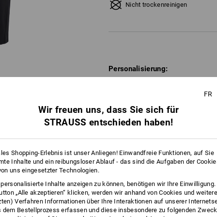
Nicht trockenreinigen
Personalisierung:
Logoservice
FR
Wir freuen uns, dass Sie sich für
STRAUSS entschieden haben!
ATUNG
ales Shopping-Erlebnis ist unser Anliegen! Einwandfreie Funktionen, auf Sie
te Inhalte und ein reibungsloser Ablauf - das sind die Aufgaben der Cooki
 von uns eingesetzter Technologien.
personalisierte Inhalte anzeigen zu können, benötigen wir Ihre Einwilligung
utton „Alle akzeptieren“ klicken, werden wir anhand von Cookies und weiter
VEN FINDEN
HOSEN
zten) Verfahren Informationen über Ihre Interaktionen auf unserer Internets
 dem Bestellprozess erfassen und diese insbesondere zu folgenden Zwec
 den aktuellen Artikel mit den
In 3 Sch