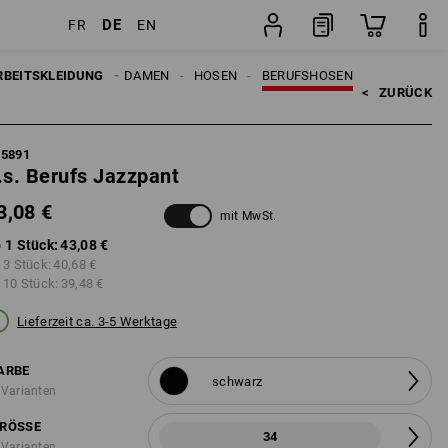
DE
FR
EN
Stück
RBEITSKLEIDUNG
DAMEN
HOSEN
BERUFSHOSEN
<   
ZURÜCK
85891
.s. Berufs Jazzpant
3,08 €
mit MwSt.
 1 Stück:
43,08 €
 3 Stück:
40,68 €
 10 Stück:
39,48 €
Lieferzeit ca. 3-5 Werktage
ARBE
schwarz
 Varianten
RÖSSE
34
 Varianten