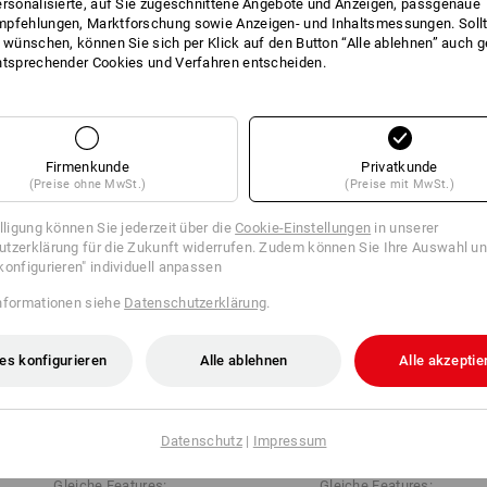
ersonalisierte, auf Sie zugeschnittene Angebote und Anzeigen, passgenaue
iven
pfehlungen, Marktforschung sowie Anzeigen- und Inhaltsmessungen. Sollt
t wünschen, können Sie sich per Klick auf den Button “Alle ablehnen” auch 
ntsprechender Cookies und Verfahren entscheiden.
Firmenkunde
Privatkunde
(Preise ohne MwSt.)
(Preise mit MwSt.)
illigung können Sie jederzeit über die
Cookie-Einstellungen
in unserer
tzerklärung für die Zukunft widerrufen. Zudem können Sie Ihre Auswahl un
konfigurieren" individuell anpassen
nformationen siehe
Datenschutzerklärung
.
es konfigurieren
Alle ablehnen
Alle akzeptie
Winter­ Cargohose e.s.​vision
Cargohose e.s.​vision stretch,
stretch, Damen
Damen
Datenschutz
|
Impressum
Gleiche Features:
Gleiche Features: