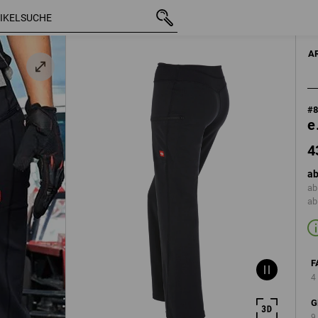
43,08 €
34
mit MwSt.
A
#
e
4
ab
ab
ab
F
4
G
9