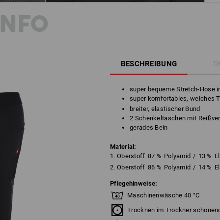
INFO
BESCHREIBUNG
D
super bequeme Stretch-Hose in
super komfortables, weiches 
breiter, elastischer Bund
2 Schenkeltaschen mit Reißve
gerades Bein
Material:
1. Oberstoff
87
%
Polyamid
/
13
%
E
2. Oberstoff
86
%
Polyamid
/
14
%
E
Pflegehinweise:
Maschinenwäsche 40 °C
Trocknen im Trockner schonen