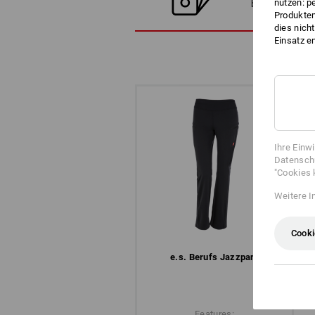
nutzen: p
besten Alternat
Produktem
dies nich
Einsatz e
Ihre Einw
Datenschu
"Cookies 
Weitere I
Cooki
e.s. Berufs­ Jazzpant
Features: