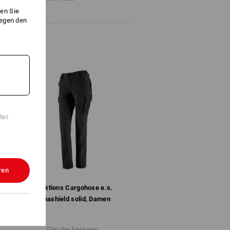
en Sie
gegen den
ter
ren
Funktions­ Cargohose e.s.​
dynashield solid, Damen
Gleiche Features: