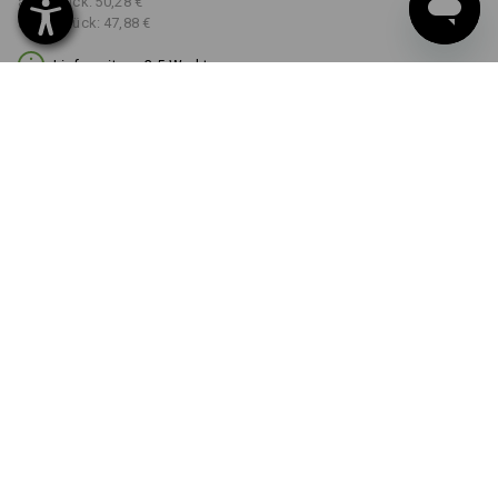
ab 3 Stück:
50,28 €
ab 10 Stück:
47,88 €
Lieferzeit ca. 3-5 Werktage
FARBE
GRÖSSE
XS
wählen
wählen
kastanie / seegrün
Mengenrabatt
ab 1 Stück
ab 3 Stück
ab 10 Stück
Ersparnis:
Ersparnis:
Ersparnis:
0
%/
Stück
7
%/
Stück
11
%/
Stück
Stück