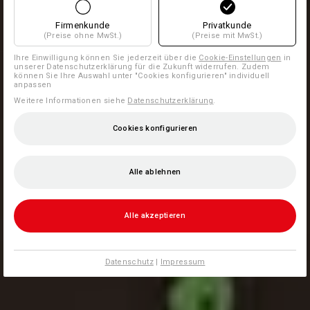
Firmenkunde
Privatkunde
(Preise ohne MwSt.)
(Preise mit MwSt.)
Ihre Einwilligung können Sie jederzeit über die
Cookie-Einstellungen
in
unserer Datenschutzerklärung für die Zukunft widerrufen. Zudem
können Sie Ihre Auswahl unter "Cookies konfigurieren" individuell
anpassen
Weitere Informationen siehe
Datenschutzerklärung
.
Cookies konfigurieren
Alle ablehnen
Alle akzeptieren
Datenschutz
|
Impressum