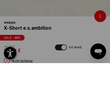
#
96330
X-Short e.s.ambition
SALE
-45
%
44,28 €
mit MwSt.
23,99 €
Nicht lieferbar
FARBE
GRÖSSE
44
schwarz
Die Variante ist leider ausverkauft.