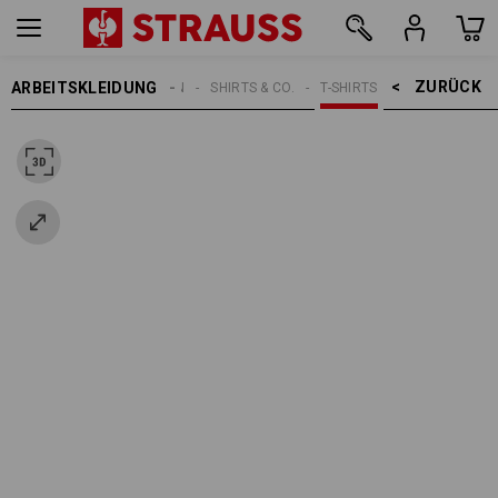
ZURÜCK    >
ARBEITSKLEIDUNG
DAMEN
SHIRTS & CO.
T-SHIRTS