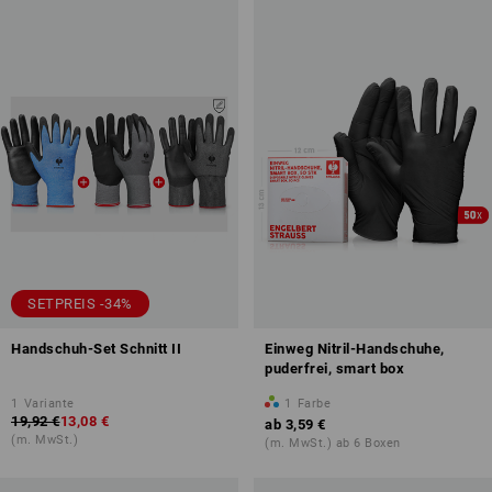
SETPREIS -34%
Handschuh-Set Schnitt II
Einweg Nitril-Handschuhe,
puderfrei, smart box
1
Variante
1
Farbe
19,92 €
13,08 €
ab
3,59 €
(m. MwSt.)
(m. MwSt.) ab 6 Boxen