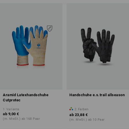
Aramid Latexhandschuhe
Handschuhe e.s.trail allseason
Cutprotec
1
Variante
2
Farben
ab
9,00 €
ab
23,88 €
(m. MwSt.) ab 168 Paar
(m. MwSt.) ab 10 Paar