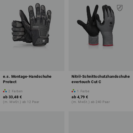
e.s. Montage-Handschuhe
Nitril-Schnittschutzhandschuhe
Protect
evertouch Cut C
2
Farben
1
Farbe
ab
33,48 €
ab
4,79 €
(m. MwSt.) ab 12 Paar
(m. MwSt.) ab 240 Paar