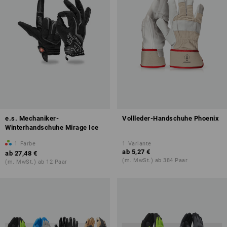
e.s. Mechaniker-
Vollleder-Handschuhe Phoenix
Winterhandschuhe Mirage Ice
1
Farbe
1
Variante
ab
5,27 €
ab
27,48 €
(m. MwSt.) ab 384 Paar
(m. MwSt.) ab 12 Paar