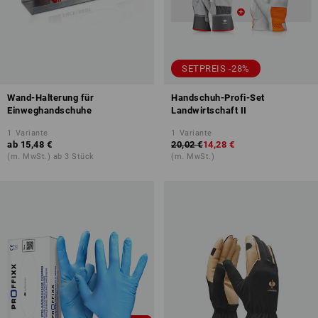
SETPREIS -28%
Wand-Halterung für
Handschuh-Profi-Set
Einweghandschuhe
Landwirtschaft II
1
Variante
1
Variante
ab
15,48 €
20,02 €
14,28 €
(m. MwSt.) ab 3 Stück
(m. MwSt.)