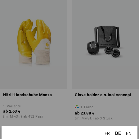
Nitril-Handschuhe Monza
Glove holder e.s.tool concept
1
Variante
1
Farbe
ab
2,63 €
ab
23,88 €
(m. MwSt.) ab 432 Paar
(m. MwSt.) ab 3 Stück
DE
FR
EN