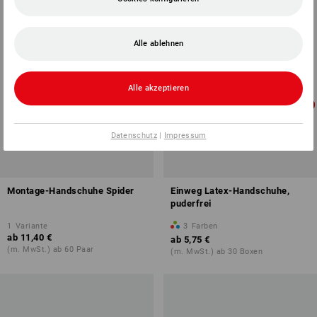
Alle ablehnen
Alle akzeptieren
Datenschutz
|
Impressum
Montage-Handschuhe Spider
Einweg Latex-Handschuhe,
puderfrei
1
Variante
3
Farben
ab
11,40 €
ab
5,75 €
(m. MwSt.) ab 60 Paar
(m. MwSt.) ab 30 Boxen