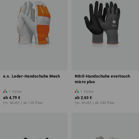
e.s. Leder-Handschuhe Mesh
Nitril-Handschuhe evertouch
micro plus
1
Farbe
1
Farbe
ab
4,79 €
ab
2,63 €
(m. MwSt.) ab 120 Paar
(m. MwSt.) ab 240 Paar