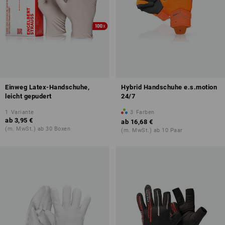
Einweg Latex-Handschuhe,
Hybrid Handschuhe e.s.motion
leicht gepudert
24/7
1
Variante
3
Farben
ab
3,95 €
ab
16,68 €
(m. MwSt.) ab 30 Boxen
(m. MwSt.) ab 10 Paar