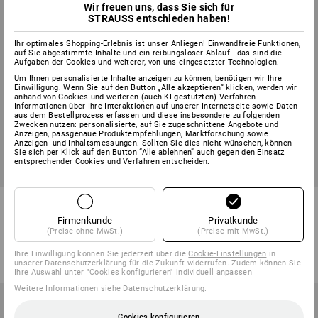
Wir freuen uns, dass Sie sich für
STRAUSS entschieden haben!
Ihr optimales Shopping-Erlebnis ist unser Anliegen! Einwandfreie Funktionen,
auf Sie abgestimmte Inhalte und ein reibungsloser Ablauf - das sind die
Aufgaben der Cookies und weiterer, von uns eingesetzter Technologien.
Um Ihnen personalisierte Inhalte anzeigen zu können, benötigen wir Ihre
Einwilligung. Wenn Sie auf den Button „Alle akzeptieren“ klicken, werden wir
anhand von Cookies und weiteren (auch KI-gestützten) Verfahren
Informationen über Ihre Interaktionen auf unserer Internetseite sowie Daten
aus dem Bestellprozess erfassen und diese insbesondere zu folgenden
Zwecken nutzen: personalisierte, auf Sie zugeschnittene Angebote und
Anzeigen, passgenaue Produktempfehlungen, Marktforschung sowie
Anzeigen- und Inhaltsmessungen. Sollten Sie dies nicht wünschen, können
Sie sich per Klick auf den Button “Alle ablehnen” auch gegen den Einsatz
entsprechender Cookies und Verfahren entscheiden.
Nitril-Handschuhe evertouch
e.s. Mechaniker-Handschuhe
allseasons
Top-Grip II
Firmenkunde
Privatkunde
(Preise ohne MwSt.)
(Preise mit MwSt.)
2
Farben
1
Variante
ab
20,28 €
ab
4,19 €
Ihre Einwilligung können Sie jederzeit über die
Cookie-Einstellungen
in
(m. MwSt.) ab 36 Paar
(m. MwSt.) ab 240 Paar
unserer Datenschutzerklärung für die Zukunft widerrufen. Zudem können Sie
Ihre Auswahl unter "Cookies konfigurieren" individuell anpassen
Weitere Informationen siehe
Datenschutzerklärung
.
Cookies konfigurieren