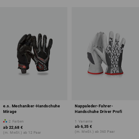
e.s. Mechaniker-Handschuhe
Nappaleder-Fahrer-
Mirage
Handschuhe Driver Profi
2
Farben
1
Variante
ab
6,35 €
ab
22,68 €
(m. MwSt.) ab 360 Paar
(m. MwSt.) ab 12 Paar