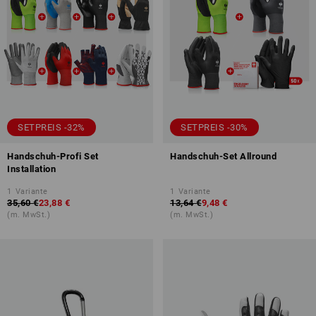
SETPREIS -32%
SETPREIS -30%
Handschuh-Profi Set
Handschuh-Set Allround
Installation
1
Variante
1
Variante
35,60 €
23,88 €
13,64 €
9,48 €
(m. MwSt.)
(m. MwSt.)