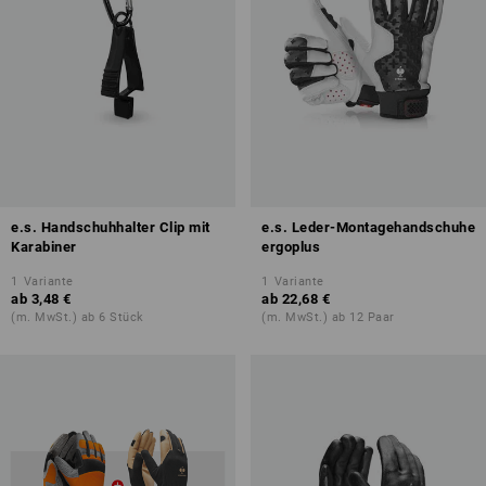
e.s. Handschuhhalter Clip mit
e.s. Leder-Montagehandschuhe
Karabiner
ergoplus
1
Variante
1
Variante
ab
3,48 €
ab
22,68 €
(m. MwSt.) ab 6 Stück
(m. MwSt.) ab 12 Paar