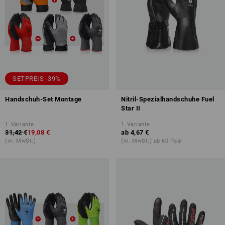
SETPREIS -39%
Handschuh-Set Montage
Nitril-Spezialhandschuhe Fuel
Star II
1
Variante
1
Variante
31,42 €
19,08 €
ab
4,67 €
(m. MwSt.)
(m. MwSt.) ab 60 Paar