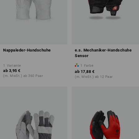
Nappaleder-Handschuhe
e.s. Mechaniker-Handschuhe
Sensor
1
Variante
1
Farbe
ab
3,95 €
ab
17,88 €
(m. MwSt.) ab 360 Paar
(m. MwSt.) ab 12 Paar