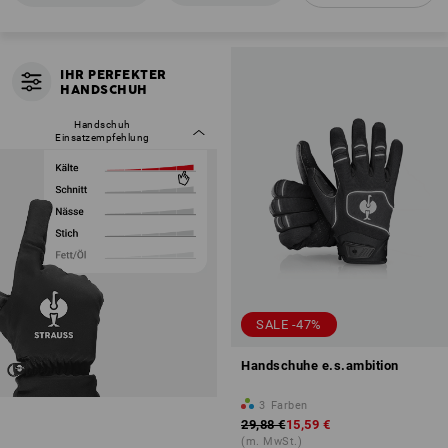
IHR PERFEKTER
IHR PERFEKTER
HANDSCHUH
HANDSCHUH
Handschuh
So einfach geht’s:
Einsatzempfehlung
Filter öffnen
Anforderungen gewichten
über 120 Modelle in Sekunden
filtern
SALE -47%
Handschuhe e.s.ambition
3
Farben
29,88 €
15,59 €
(m. MwSt.)