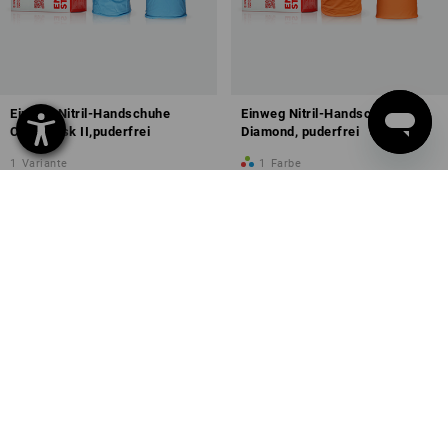
Einweg Nitril-Handschuhe
Einweg Nitril-Handschuhe
Chem Risk II,puderfrei
Diamond, puderfrei
1
Variante
1
Farbe
ab
10,68 €
ab
4,55 €
(m. MwSt.) ab 30 Boxen
(m. MwSt.) ab 30 Boxen