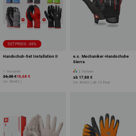
SETPREIS -36%
Handschuh-Set Installation II
e.s. Mechaniker-Handschuhe
Sierra
1
Variante
2
Farben
26,38 €
16,68 €
ab
17,88 €
(m. MwSt.)
(m. MwSt.) ab 12 Paar