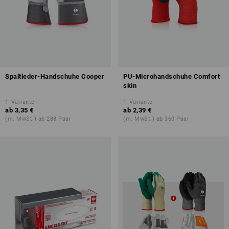
Spaltleder-Handschuhe Cooper
PU-Microhandschuhe Comfort
skin
1
Variante
1
Variante
ab
3,35 €
ab
2,39 €
(m. MwSt.) ab 288 Paar
(m. MwSt.) ab 360 Paar