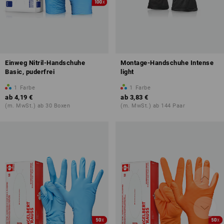
Einweg Nitril-Handschuhe
Montage-Handschuhe Intense
Basic, puderfrei
light
1
Farbe
1
Farbe
ab
4,19 €
ab
3,83 €
(m. MwSt.) ab 30 Boxen
(m. MwSt.) ab 144 Paar