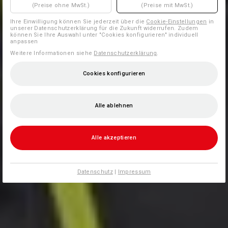
(Preise ohne MwSt.)
(Preise mit MwSt.)
Ihre Einwilligung können Sie jederzeit über die
Cookie-Einstellungen
in
unserer Datenschutzerklärung für die Zukunft widerrufen. Zudem
können Sie Ihre Auswahl unter "Cookies konfigurieren" individuell
anpassen
Weitere Informationen siehe
Datenschutzerklärung
.
Cookies konfigurieren
Alle ablehnen
Alle akzeptieren
Datenschutz
|
Impressum