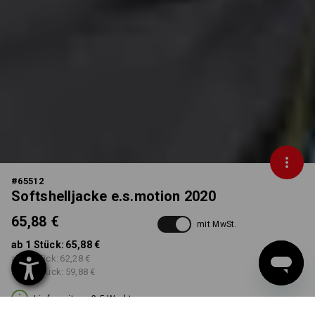
#
65512
Softshelljacke e.s.motion 2020
65,88 €
mit MwSt.
ab 1 Stück:
65,88 €
ab 3 Stück:
62,28 €
ab 10 Stück:
59,88 €
Lieferzeit ca. 3-5 Werktage