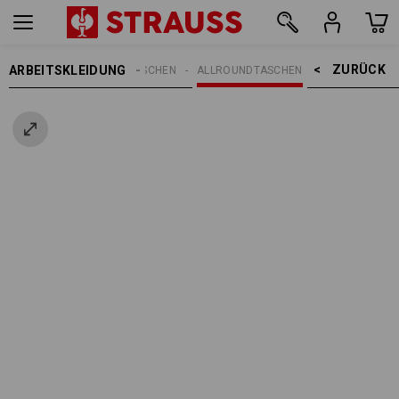
ZURÜCK    >
ARBEITSKLEIDUNG
EN
ACCESSOIRES
TASCHEN
ALLROUNDTASCHEN