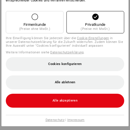
entsprechender Cookies und Verfahren entscheiden.
Firmenkunde
Privatkunde
(Preise ohne MwSt.)
(Preise mit MwSt.)
Ihre Einwilligung können Sie jederzeit über die
Cookie-Einstellungen
in
unserer Datenschutzerklärung für die Zukunft widerrufen. Zudem können Sie
Ihre Auswahl unter "Cookies konfigurieren" individuell anpassen
Weitere Informationen siehe
Datenschutzerklärung
.
Cookies konfigurieren
Alle ablehnen
Alle akzeptieren
Datenschutz
|
Impressum