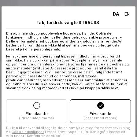
DA
EN
Tak, fordi du valgte STRAUSS!
Din optimale shoppingoplevelse ligger os på sinde. Optimale
funktioner, indhold afstemt efter dine behov og enkle procedurer –
Dette er formålet med cookies og andre teknologier, vi anvender.Vi
beder derfor om dit samtykke til at gemme cookies og bruge data
baseret på dine personlige valg.
For at kunne vise dig personligt tilpasset indhold har vi brug for dit
samtykke. Hvis du klikker på knappen 'Accepter alle', vil vi indsamle
oplysninger om dine interaktioner på vores hjemmeside via cookies og
andre metoder (inklusive AI-baserede procedurer), samt data fra
bestillingsprocessen. Vi vil især bruge disse data til følgende formål:
personligt tilpassede tilbud og annoncer, målrettede
produktanbefalinger, markedsundersøgelser samt måling af annoncer
og indhold. Hvis du ikke ønsker dette, kan du vælge at afvise brugen af
sådanne cookies og metoder ved at klikke på knappen 'Afvis alle'.
Firmakunde
Privatkunde
(Priser uden moms)
(Priser med moms)
Du kan til enhver tid tilbagekalde dit samtykke med fremadrettet virkning
via
Cookieindstillinger
i vores privatlivspolitik. Du kan også tilpasse dit
valg under ”Konfigurer cookies”.