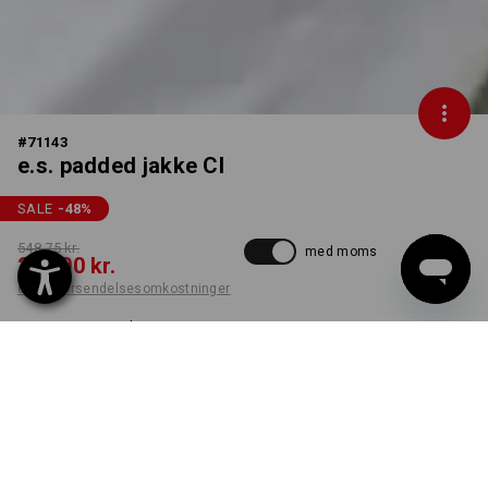
#
71143
e.s. padded jakke CI
SALE
-48
%
548,75 kr.
med moms
280,00 kr.
ekskl. forsendelsesomkostninger
Leveringstid ca. 3-6
hverdage
FARVE
STØRRELSE
XS
vælg
hvid