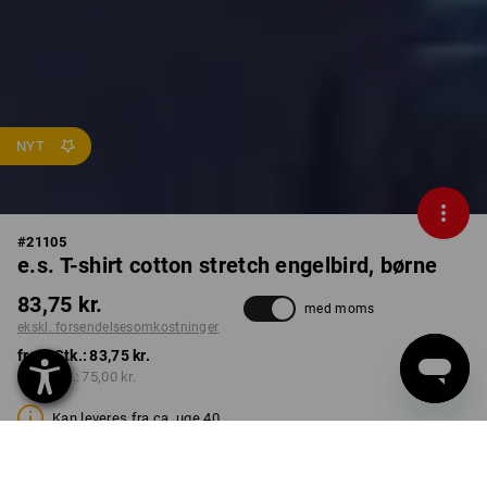
NYT
#
21105
e.s. T-shirt cotton stretch engelbird, børne
83,75 kr.
med moms
ekskl. forsendelsesomkostninger
fra 1 Stk.:
83,75 kr.
fra 3 Stk.:
75,00 kr.
Kan leveres fra ca. uge 40
FARVE
STØRRELSE