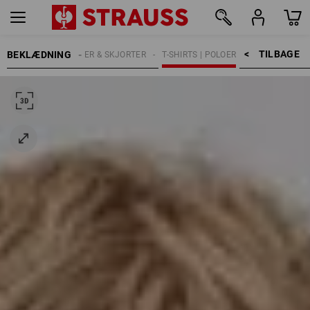
TILBAGE    >
BEKLÆDNING
T-SHIRTS, PULLOVER & SKJORTER
T-SHIRTS | POLOER