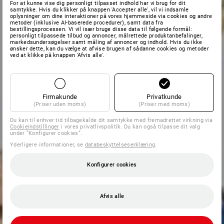
For at kunne vise dig personligt tilpasset indhold har vi brug for dit
samtykke. Hvis du klikker på knappen 'Accepter alle', vil vi indsamle
oplysninger om dine interaktioner på vores hjemmeside via cookies og andre
metoder (inklusive AI-baserede procedurer), samt data fra
bestillingsprocessen. Vi vil især bruge disse data til følgende formål:
personligt tilpassede tilbud og annoncer, målrettede produktanbefalinger,
markedsundersøgelser samt måling af annoncer og indhold. Hvis du ikke
ønsker dette, kan du vælge at afvise brugen af sådanne cookies og metoder
ved at klikke på knappen 'Afvis alle'.
Firmakunde
Privatkunde
(Priser uden moms)
(Priser med moms)
Du kan til enhver tid tilbagekalde dit samtykke med fremadrettet virkning via
Cookieindstillinger
i vores privatlivspolitik. Du kan også tilpasse dit valg
under ”Konfigurer cookies”.
Yderligere informationer, se
databeskyttelseserklæring
.
Konfigurer cookies
Afvis alle