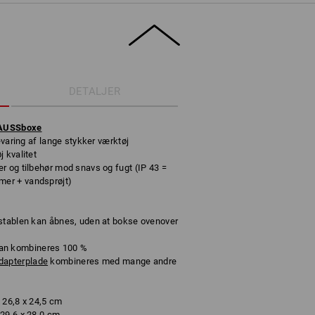
DETALJER
RAUSSboxe
evaring af lange stykker værktøj
 kvalitet
r og tilbehør mod snavs og fugt (IP 43 =
er + vandsprøjt)
 stablen kan åbnes, uden at bokse ovenover
n kombineres 100 %
dapterplade
kombineres med mange andre
 26,8 x 24,5 cm
29,6 x 28,0 cm