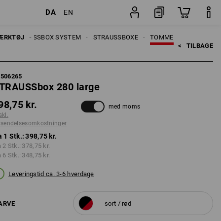
DA
EN
Stk.
R
ÆRKTØJ
STRAUSSBOX SYSTEM
STRAUSSBOXE
TOMME
<   
TILBAGE
5506265
TRAUSSbox 280 large
98,75 kr.
med moms
skl.
rsendelsesomkostninger
a 1 Stk.:
398,75 kr.
a 2 Stk.:
378,75 kr.
a 6 Stk.:
348,75 kr.
Leveringstid ca. 3-6 hverdage
ARVE
sort / rød