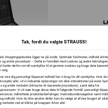
L
Den meget bredere STRAUSSbox l
lange værk
Tak, fordi du valgte STRAUSS!
ale shoppingoplevelse ligger os på sinde. Optimale funktioner, indhold afste
v og enkle procedurer – Dette er formålet med cookies og andre teknologier,
Vi beder derfor om dit samtykke til at gemme cookies og bruge data baseret
 valg.
ne vise dig personligt tilpasset indhold har vi brug for dit samtykke. Hvis du 
ALTID EN GOD
Accepter alle', vil vi indsamle oplysninger om dine interaktioner på vores h
es og andre metoder (inklusive AI-baserede procedurer), samt data fra
FORBINDELSE
sprocessen. Vi vil især bruge disse data til følgende formål: personligt tilpa
 annoncer, målrettede produktanbefalinger, markedsundersøgelser samt måli
og indhold. Hvis du ikke ønsker dette, kan du vælge at afvise brugen af så
g metoder ved at klikke på knappen 'Afvis alle'.