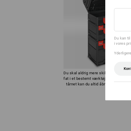
Du kan ti
i vores pr
Yderliger
Kon
Du skal aldrig mere skille et tårn ad fo
fat i et bestemt værktøj - med STRA
tårnet kan du altid åbne hver enkelt 