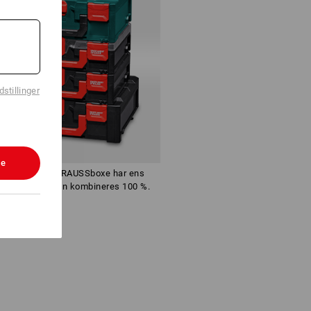
stillinger
le
taBOXE og STRAUSSboxe har ens
struktion og kan kombineres 100 %.