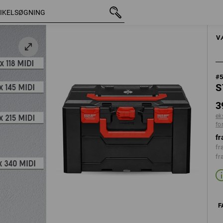
med moms
398,75 kr.
 / rød
ekskl. forsendelsesomkostninger
HÅNDVÆRKTØJE
V
#
S
3
ek
fo
fr
fr
fr
F