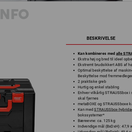
INFO
BESKRIVELSE
Kan kombineres med
alle ST
Ekstra høj og bred til ideel opb
Ekstremt brudsikkert ABS af høj
Optimal beskyttelse af maskine
Beskyttelse mod fremmedlegem
2 praktiske greb
Hurtig og enkel stabling
Enhver vilkårlig STRAUSSbox i
skal fjernes
metaBOXE og STRAUSSboxe ka
Kan med
STRAUSSbox-hybrida
bokssystemer*
Bæreevne: ca. 125 kg
Indvendige mål (BxDxH): 47,9 x
Udvendige mål (BxDxH): 49,6 x 