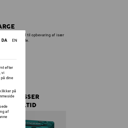
ARGE
arge er ideel til opbevaring af især
DA
EN
tøjer og smådele.
mt efter
 vi
 på dine
klikker på
PASSER
jemmeside
ALTID
ssede
ng af
danne