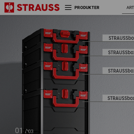
PRODUKTER
STRAUSSbox 280 large
sort
01
/
03