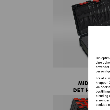
Din optim
dine beho
anvender.
personlige
For at kun
MIDT I
knappen '
via cooki
DET HELE
bestilling
tilbud og
annoncer 
cookies o