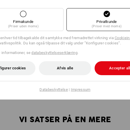
Firmakunde
Privatkunde
(Priser uden moms)
(Priser med moms)
l enhver tid tilbagekalde dit samtykke med fremadrettet virkning via
Cookieind
ivatlivspolitik. Du kan også tilpasse dit valg under ”Konfigurer cookies”.
e informationer, se
databeskyttelseserklæring
.
figurer cookies
Afvis alle
Accepter al
r at få
Med dette system kan hver en boks kobles
me
USSbox-
sammen med en hvilken som helst
kon
boks.
STRAUSSbox. Der er så godt som ingen
grænser for kreativiteten og de individuelle
Databeskyttelse
|
Impressum
behov.
VI SATSER PÅ EN MERE