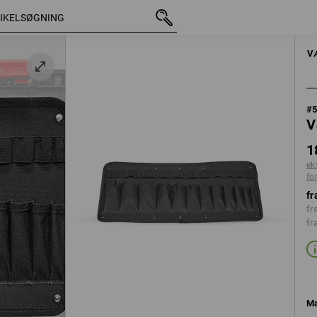
med moms
188,75 kr.
ekskl. forsendelsesomkostninger
HÅNDVÆRKTØJ
V
#
V
1
ek
fo
fr
fr
fr
M