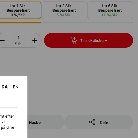
fra 1 Stk.
fra 2 Stk.
fra 6 Stk.
Besparelser:
Besparelser:
Besparelser:
0
%/
Stk.
5
%/
Stk.
11
%/
Stk.
Til indkøbskurv
Stk.
DA
EN
mt efter
 vi
Huske
Dele
 på dine