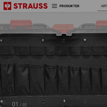
PRODUKTER
Værktøjstavle STRAUSSbox
large
01
/
02