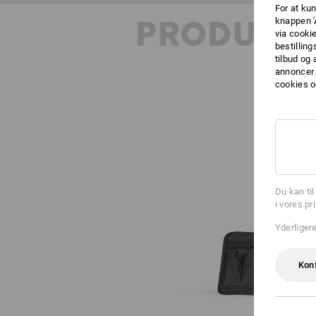
For at kun
PRODUKT
knappen '
via cooki
bestilling
tilbud og
annoncer 
cookies o
Du kan ti
i vores pr
Yderliger
Kon