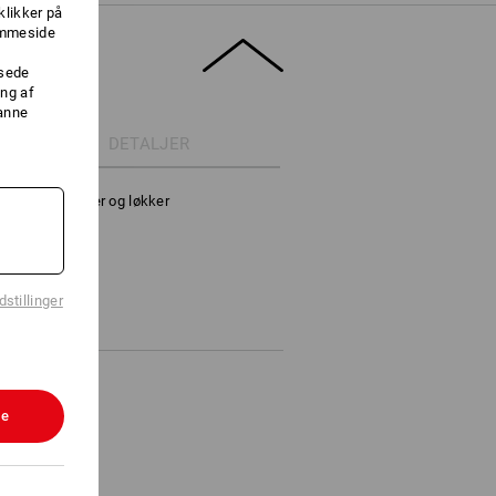
klikker på
jemmeside
ssede
ng af
danne
DETALJER
rskellige lommer og løkker
stillinger
le