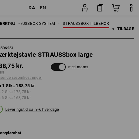
DA
EN
Stk.
ER
ÆRKTØJ
STRAUSSBOX SYSTEM
STRAUSSBOX TILBEHØR
<   
TILBAGE
5506251
ærktøjstavle STRAUSSbox large
88,75 kr.
med moms
skl.
rsendelsesomkostninger
a 1 Stk.:
188,75 kr.
a 2 Stk.:
178,75 kr.
a 6 Stk.:
168,75 kr.
Leveringstid ca. 3-6 hverdage
ængderabat