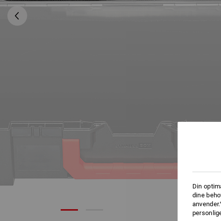
Din optim
dine beho
anvender.
personlige