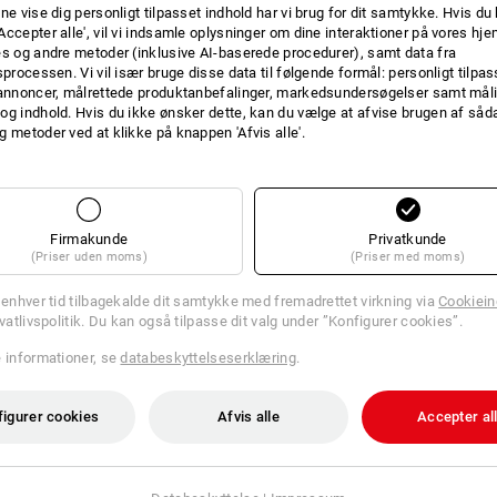
ne vise dig personligt tilpasset indhold har vi brug for dit samtykke. Hvis du 
INFO
Accepter alle', vil vi indsamle oplysninger om dine interaktioner på vores h
es og andre metoder (inklusive AI-baserede procedurer), samt data fra
sprocessen. Vi vil især bruge disse data til følgende formål: personligt tilpa
 annoncer, målrettede produktanbefalinger, markedsundersøgelser samt måli
og indhold. Hvis du ikke ønsker dette, kan du vælge at afvise brugen af så
g metoder ved at klikke på knappen 'Afvis alle'.
BESKRIVELSE
Værktøjstavle til låg med 12 fo
Passer til:
Firmakunde
Privatkunde
(Priser uden moms)
(Priser med moms)
STRAUSSbox 145 large
STRAUSSbox 165 large
l enhver tid tilbagekalde dit samtykke med fremadrettet virkning via
Cookieind
STRAUSSbox 280 large
ivatlivspolitik. Du kan også tilpasse dit valg under ”Konfigurer cookies”.
e informationer, se
databeskyttelseserklæring
.
figurer cookies
Afvis alle
Accepter al