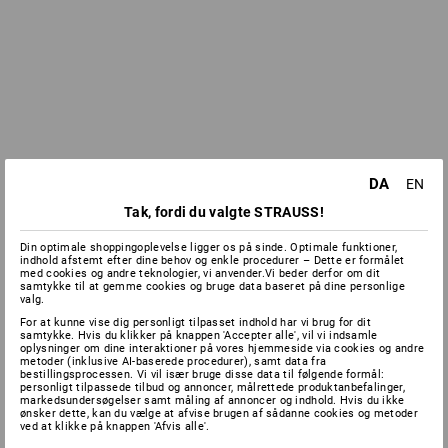
DA
EN
Tak, fordi du valgte STRAUSS!
Din optimale shoppingoplevelse ligger os på sinde. Optimale funktioner,
indhold afstemt efter dine behov og enkle procedurer – Dette er formålet
med cookies og andre teknologier, vi anvender.Vi beder derfor om dit
samtykke til at gemme cookies og bruge data baseret på dine personlige
valg.
For at kunne vise dig personligt tilpasset indhold har vi brug for dit
samtykke. Hvis du klikker på knappen 'Accepter alle', vil vi indsamle
oplysninger om dine interaktioner på vores hjemmeside via cookies og andre
metoder (inklusive AI-baserede procedurer), samt data fra
bestillingsprocessen. Vi vil især bruge disse data til følgende formål:
personligt tilpassede tilbud og annoncer, målrettede produktanbefalinger,
markedsundersøgelser samt måling af annoncer og indhold. Hvis du ikke
ønsker dette, kan du vælge at afvise brugen af sådanne cookies og metoder
ved at klikke på knappen 'Afvis alle'.