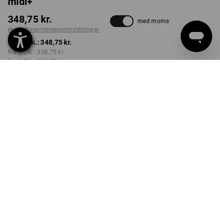
midi+
348,75 kr.
med moms
ekskl. forsendelsesomkostninger
fra 1 Stk.:
348,75 kr.
fra 2 Stk.:
338,75 kr.
fra 6 Stk.:
328,75 kr.
Leveringstid ca. 3-6
hverdage
Mængderabat
fra 1 Stk.
fra 2 Stk.
fra 6 Stk.
Besparelser:
Besparelser:
Besparelser:
0
%/
Stk.
3
%/
Stk.
6
%/
Stk.
Stk.