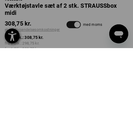
Værktøjstavle sæt af 2 stk. STRAUSSbox
midi
308,75 kr.
med moms
ekskl. forsendelsesomkostninger
fra 1 Stk.:
308,75 kr.
fra 2 Stk.:
298,75 kr.
fra 6 Stk.:
288,75 kr.
Leveringstid ca. 3-6
hverdage
Mængderabat
fra 1 Stk.
fra 2 Stk.
fra 6 Stk.
Besparelser:
Besparelser:
Besparelser:
0
%/
Stk.
3
%/
Stk.
6
%/
Stk.
Stk.