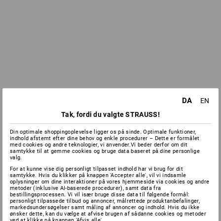
DA
EN
Tak, fordi du valgte STRAUSS!
Din optimale shoppingoplevelse ligger os på sinde. Optimale funktioner,
indhold afstemt efter dine behov og enkle procedurer – Dette er formålet
med cookies og andre teknologier, vi anvender.Vi beder derfor om dit
samtykke til at gemme cookies og bruge data baseret på dine personlige
valg.
For at kunne vise dig personligt tilpasset indhold har vi brug for dit
samtykke. Hvis du klikker på knappen 'Accepter alle', vil vi indsamle
oplysninger om dine interaktioner på vores hjemmeside via cookies og andre
metoder (inklusive AI-baserede procedurer), samt data fra
bestillingsprocessen. Vi vil især bruge disse data til følgende formål:
personligt tilpassede tilbud og annoncer, målrettede produktanbefalinger,
markedsundersøgelser samt måling af annoncer og indhold. Hvis du ikke
ønsker dette, kan du vælge at afvise brugen af sådanne cookies og metoder
ved at klikke på knappen 'Afvis alle'.