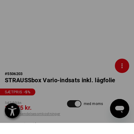
#
5506203
STRAUSSbox Vario-indsats inkl. lågfolie
SÆTPRIS
-5
%
147,50 kr.
med moms
138,75 kr.
ekskl. forsendelsesomkostninger
Leveringstid ca. 3-6
hverdage