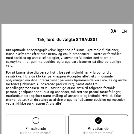
DA
EN
Tak, fordi du valgte STRAUSS!
Din optimale shoppingoplevelse ligger os på sinde. Optimale funktioner,
indhold afstemt efter dine behov og enkle procedurer – Dette er formålet
med cookies og andre teknologier, vi anvender.Vi beder derfor om dit
samtykke til at gemme cookies og bruge data baseret på dine personlige
valg.
For at kunne vise dig personligt tilpasset indhold har vi brug for dit
samtykke. Hvis du klikker på knappen 'Accepter alle', vil vi indsamle
oplysninger om dine interaktioner på vores hjemmeside via cookies og andre
metoder (inklusive AI-baserede procedurer), samt data fra
bestillingsprocessen. Vi vil især bruge disse data til følgende formål:
personligt tilpassede tilbud og annoncer, målrettede produktanbefalinger,
markedsundersøgelser samt måling af annoncer og indhold. Hvis du ikke
ønsker dette, kan du vælge at afvise brugen af sådanne cookies og metoder
ved at klikke på knappen 'Afvis alle'.
Firmakunde
Privatkunde
(Priser uden moms)
(Priser med moms)