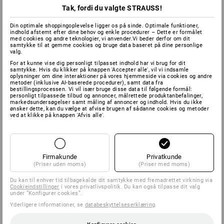
Tak, fordi du valgte STRAUSS!
Din optimale shoppingoplevelse ligger os på sinde. Optimale funktioner,
indhold afstemt efter dine behov og enkle procedurer – Dette er formålet
med cookies og andre teknologier, vi anvender.Vi beder derfor om dit
samtykke til at gemme cookies og bruge data baseret på dine personlige
valg.
For at kunne vise dig personligt tilpasset indhold har vi brug for dit
samtykke. Hvis du klikker på knappen 'Accepter alle', vil vi indsamle
oplysninger om dine interaktioner på vores hjemmeside via cookies og andre
metoder (inklusive AI-baserede procedurer), samt data fra
bestillingsprocessen. Vi vil især bruge disse data til følgende formål:
personligt tilpassede tilbud og annoncer, målrettede produktanbefalinger,
markedsundersøgelser samt måling af annoncer og indhold. Hvis du ikke
ønsker dette, kan du vælge at afvise brugen af sådanne cookies og metoder
ved at klikke på knappen 'Afvis alle'.
Firmakunde
Privatkunde
(Priser uden moms)
(Priser med moms)
Du kan til enhver tid tilbagekalde dit samtykke med fremadrettet virkning via
Cookieindstillinger
i vores privatlivspolitik. Du kan også tilpasse dit valg
under ”Konfigurer cookies”.
Yderligere informationer, se
databeskyttelseserklæring
.