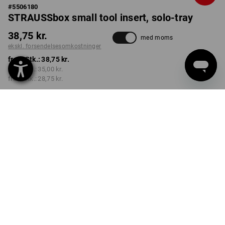
#
5506180
STRAUSSbox small tool insert, solo-tray
38,75 kr.
med moms
ekskl. forsendelsesomkostninger
fra 1 Stk.:
38,75 kr.
fra 2 Stk.:
35,00 kr.
fra 6 Stk.:
28,75 kr.
Leveringstid ca. 3-6
hverdage
Mængderabat
fra 1 Stk.
fra 2 Stk.
fra 6 Stk.
Besparelser:
Besparelser:
Besparelser:
0
%/
Stk.
10
%/
Stk.
26
%/
Stk.
Stk.