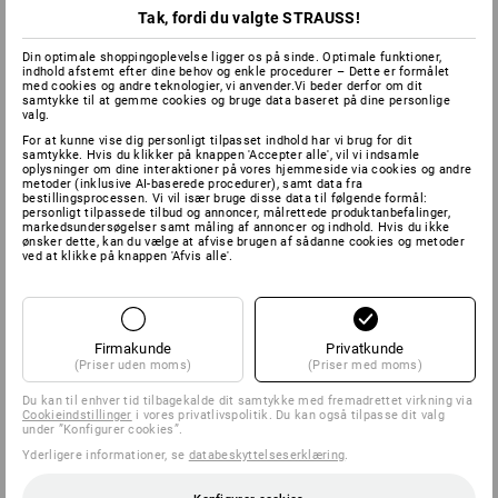
Tak, fordi du valgte STRAUSS!
Din optimale shoppingoplevelse ligger os på sinde. Optimale funktioner,
indhold afstemt efter dine behov og enkle procedurer – Dette er formålet
med cookies og andre teknologier, vi anvender.Vi beder derfor om dit
samtykke til at gemme cookies og bruge data baseret på dine personlige
valg.
For at kunne vise dig personligt tilpasset indhold har vi brug for dit
samtykke. Hvis du klikker på knappen 'Accepter alle', vil vi indsamle
oplysninger om dine interaktioner på vores hjemmeside via cookies og andre
metoder (inklusive AI-baserede procedurer), samt data fra
bestillingsprocessen. Vi vil især bruge disse data til følgende formål:
personligt tilpassede tilbud og annoncer, målrettede produktanbefalinger,
markedsundersøgelser samt måling af annoncer og indhold. Hvis du ikke
ønsker dette, kan du vælge at afvise brugen af sådanne cookies og metoder
ved at klikke på knappen 'Afvis alle'.
Firmakunde
Privatkunde
(Priser uden moms)
(Priser med moms)
Du kan til enhver tid tilbagekalde dit samtykke med fremadrettet virkning via
Cookieindstillinger
i vores privatlivspolitik. Du kan også tilpasse dit valg
under ”Konfigurer cookies”.
Yderligere informationer, se
databeskyttelseserklæring
.