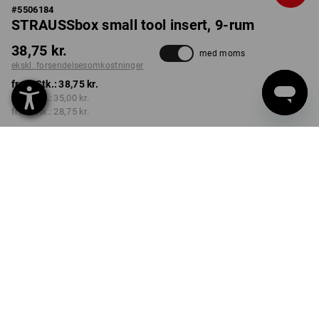
#
5506184
STRAUSSbox small tool insert, 9-rum
38,75 kr.
med moms
ekskl. forsendelsesomkostninger
fra 1 Stk.:
38,75 kr.
fra 2 Stk.:
35,00 kr.
fra 6 Stk.:
28,75 kr.
Leveringstid ca. 3-6
hverdage
Mængderabat
fra 1 Stk.
fra 2 Stk.
fra 6 Stk.
Besparelser:
Besparelser:
Besparelser:
0
%/
Stk.
10
%/
Stk.
26
%/
Stk.
Stk.