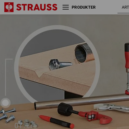
PRODUKTER
STRAUSSbox arbejdsplade
01
/
04