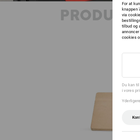
For at kun
PRODUKT
knappen '
via cooki
bestilling
tilbud og
annoncer 
cookies o
Du kan ti
i vores pr
Yderliger
Kon