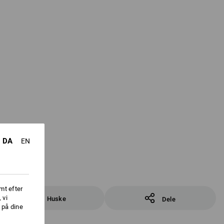
DA
EN
mt efter
 vi
Huske
Dele
 på dine