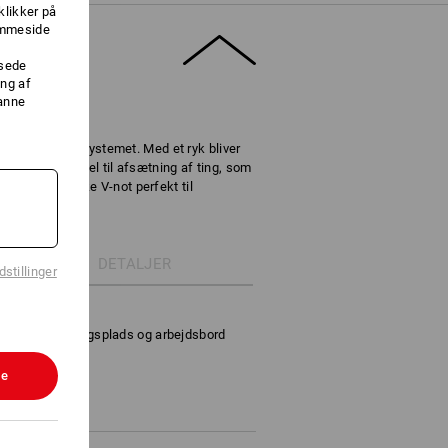
klikker på
jemmeside
ssede
ng af
danne
 STRAUSSbox-systemet. Med et ryk bliver
ler et bord. Ideel til afsætning af ting, som
re den praktiske V-not perfekt til
abler og rør.
DETALJER
stillinger
tet
 som afsætningsplads og arbejdsbord
m.
ret
le
3,5 cm