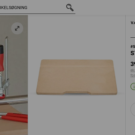
med moms
398,75 kr.
ekskl. forsendelsesomkostninger
HÅNDVÆRKTØ
V
#
S
3
ek
fo