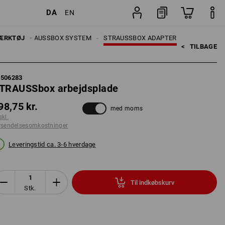
DA
EN
Stk.
JER
ÆRKTØJ
STRAUSSBOX SYSTEM
STRAUSSBOX ADAPTER
<   
TILBAGE
5506283
TRAUSSbox arbejdsplade
98,75 kr.
med moms
skl.
rsendelsesomkostninger
Leveringstid ca. 3-6 hverdage
Til indkøbskurv
Stk.