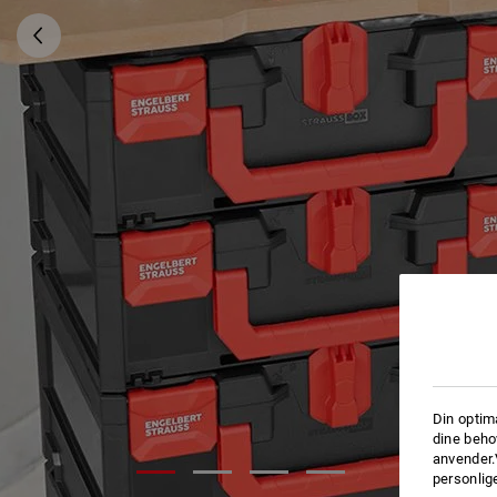
Din optim
dine beho
anvender.
personlige