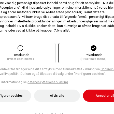
ne vise dig personligt tilpasset indhold har vi brug for dit samtykke. Hvis du 
INFO
Accepter alle', vil vi indsamle oplysninger om dine interaktioner på vores h
es og andre metoder (inklusive AI-baserede procedurer), samt data fra
sprocessen. Vi vil især bruge disse data til følgende formål: personligt tilpa
 annoncer, målrettede produktanbefalinger, markedsundersøgelser samt måli
og indhold. Hvis du ikke ønsker dette, kan du vælge at afvise brugen af så
g metoder ved at klikke på knappen 'Afvis alle'.
ARBEJDSBÆNK TO GO
Arbejdspladen kan nemt fastgøres til
Box-tårnet til en robust arbejdsplads el
arbejds- eller skrivebord, og takket væ
bearbejdning af rundematerialer som k
Firmakunde
Privatkunde
(Priser uden moms)
(Priser med moms)
BESKRIVELSE
l enhver tid tilbagekalde dit samtykke med fremadrettet virkning via
Cookieind
ivatlivspolitik. Du kan også tilpasse dit valg under ”Konfigurer cookies”.
Arbejdsplade af træ af høj kvali
e informationer, se
databeskyttelseserklæring
.
udvider STRAUSSbox-systemet
V-not til nem klipning af rør m.
Connection Rail allerede monte
figurer cookies
Afvis alle
Accepter al
Mål (BxDxH): ca. 52,0 x 35,0 x 