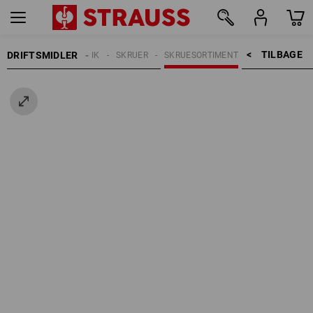
TILBAGE    >
DRIFTSMIDLER
FASTGØRELSESTEKNIK
SKRUER
SKRUESORTIMENT