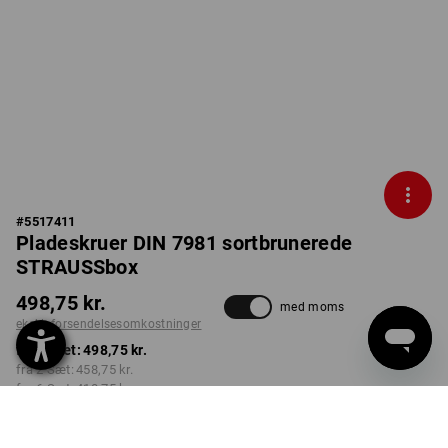
#
5517411
Pladeskruer DIN 7981 sortbrunerede
STRAUSSbox
498,75 kr.
med moms
ekskl. forsendelsesomkostninger
fra 1 Sæt:
498,75 kr.
fra 2 Sæt:
458,75 kr.
fra 6 Sæt:
418,75 kr.
Leveringstid ca. 3-6
hverdage