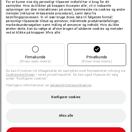
For at kunne vise dig personligt tilpasset indhold har vi brug for dit
samtykke. Hvis du klikker på knappen 'Accepter alle', vil vi indsamle
oplysninger om dine interaktioner på vores hjemmeside via cookies og andre
metoder (inklusive AI-baserede procedurer), samt data fra
bestillingsprocessen. Vi vil især bruge disse data til følgende formål:
personligt tilpassede tilbud og annoncer, målrettede produktanbefalinger,
markedsundersøgelser samt måling af annoncer og indhold. Hvis du ikke
ønsker dette, kan du vælge at afvise brugen af sådanne cookies og metoder
ved at klikke på knappen 'Afvis alle'.
Firmakunde
Privatkunde
(Priser uden moms)
(Priser med moms)
Du kan til enhver tid tilbagekalde dit samtykke med fremadrettet virkning via
Cookieindstillinger
i vores privatlivspolitik. Du kan også tilpasse dit valg
under ”Konfigurer cookies”.
Yderligere informationer, se
databeskyttelseserklæring
.
Konfigurer cookies
Afvis alle