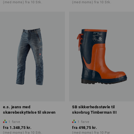
(med moms) fra 10 Stk.
(med moms) fra 10 Stk.
e.s. jeans med
SB sikkerhedsstøvle til
skærebeskyttelse til skoven
skovbrug Timberman III
1
farve
1
farve
fra
1.348,75 kr.
fra
498,75 kr.
(med moms) fra 10 Stk.
(med moms) fra 10 Par