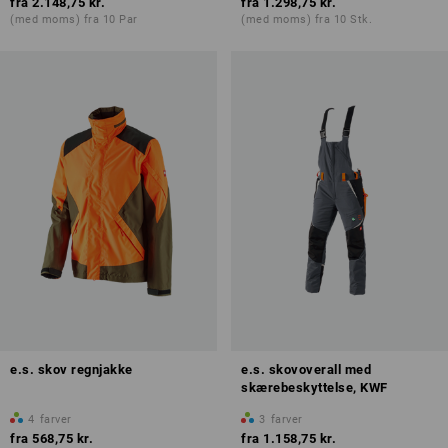
fra
2.148,75 kr.
fra
1.298,75 kr.
(med moms) fra 10 Par
(med moms) fra 10 Stk.
e.s. skov regnjakke
e.s. skovoverall med
skærebeskyttelse, KWF
4
farver
3
farver
fra
568,75 kr.
fra
1.158,75 kr.