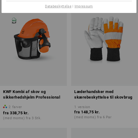
Databeskyttelse
|
Impressum
KWF Kombi af skov og
Læderhandsker med
sikkerhedshjelm Professional
skærebeskyttelse til skovbrug
2
farver
1
version
fra
148,75 kr.
fra
338,75 kr.
(med moms) fra 6 Par
(med moms) fra 3 Stk.