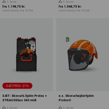
1
farve
3
farver
fra
1.198,75 kr.
fra
1.068,75 kr.
(med moms) fra 10 Par
(med moms) fra 10 Stk.
SÆTPRIS -21%
SÆT: Skovarb.hjelm Protos +
e.s. Skovarbejderhjelm
STRAUSSbox 340 midi
Protos®
5
farver
5
farver