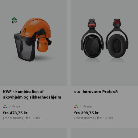
KWF - kombination af
e.s. høreværn Protos®
skovhjelm og sikkerhedshjelm
1
farve
1
farve
fra
478,75 kr.
fra
398,75 kr.
(med moms) fra 3 Stk.
(med moms) fra 10 Stk.