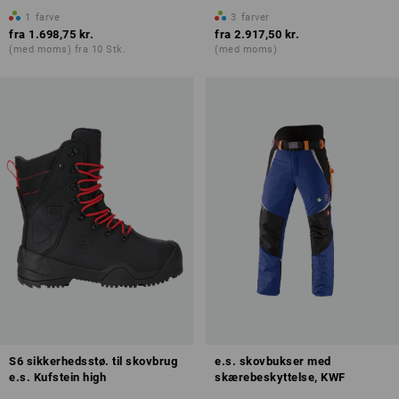
1
farve
3
farver
fra
1.698,75 kr.
fra
2.917,50 kr.
(med moms) fra 10 Stk.
(med moms)
S6 sikkerhedsstø. til skovbrug
e.s. skovbukser med
e.s. Kufstein high
skærebeskyttelse, KWF