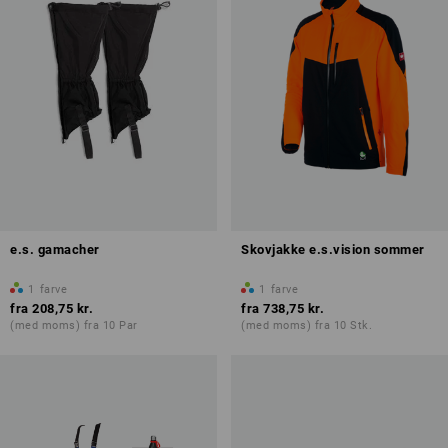
e.s. gamacher
Skovjakke e.s.vision sommer
1
farve
1
farve
fra
208,75 kr.
fra
738,75 kr.
(med moms) fra 10 Par
(med moms) fra 10 Stk.