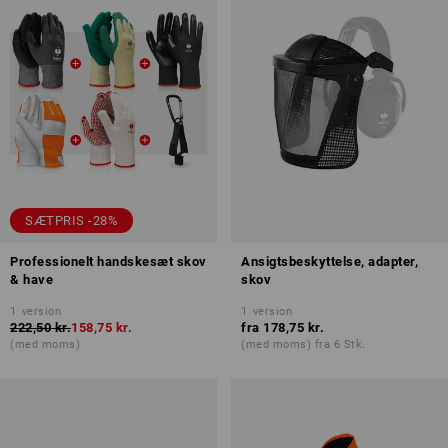
SÆTPRIS -28%
Professionelt handskesæt skov
Ansigtsbeskyttelse, adapter,
& have
skov
1
version
1
version
222,50 kr.
158,75 kr.
fra
178,75 kr.
(med moms)
(med moms) fra 6 Stk.