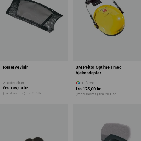
Reservevisir
3M Peltor Optime I med
hjelmadapter
2
udførelser
1
farve
fra
105,00 kr.
fra
175,00 kr.
(med moms) fra 3 Stk.
(med moms) fra 20 Par