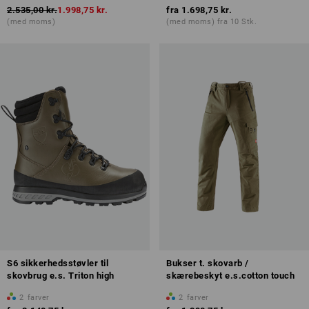
2.535,00 kr.
1.998,75 kr.
fra
1.698,75 kr.
(med moms)
(med moms) fra 10 Stk.
S6 sikkerhedsstøvler til
Bukser t. skovarb /
skovbrug e.s. Triton high
skærebeskyt e.s.cotton touch
2
farver
2
farver