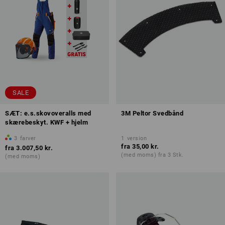
SALE
SÆT: e.s.skovoveralls med
3M Peltor Svedbånd
skærebeskyt. KWF + hjelm
3
farver
1
version
fra
35,00 kr.
fra
3.007,50 kr.
(med moms) fra 3 Stk.
(med moms)