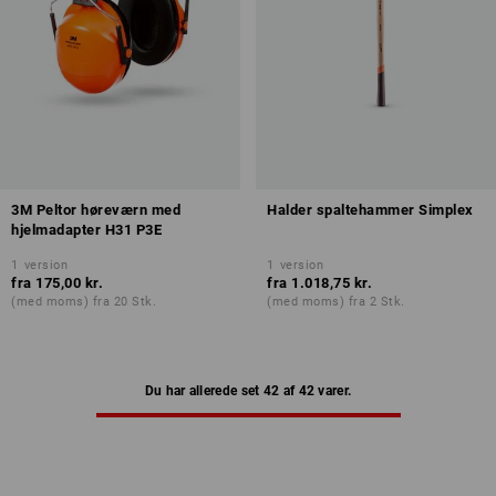
3M Peltor høreværn med
Halder spaltehammer Simplex
hjelmadapter H31 P3E
1
version
1
version
fra
175,00 kr.
fra
1.018,75 kr.
(med moms) fra 20 Stk.
(med moms) fra 2 Stk.
Du har allerede set 42 af 42 varer.