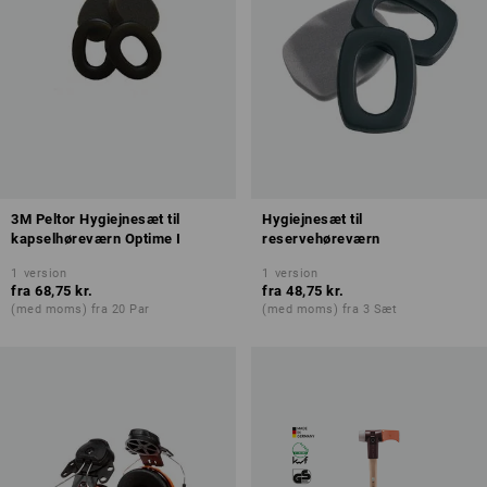
3M Peltor Hygiejnesæt til
Hygiejnesæt til
kapselhøreværn Optime I
reservehøreværn
1
version
1
version
fra
68,75 kr.
fra
48,75 kr.
(med moms) fra 20 Par
(med moms) fra 3 Sæt