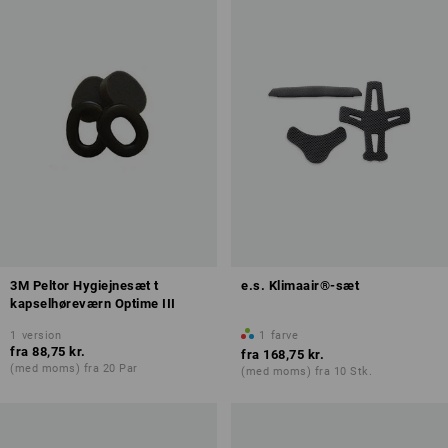
3M Peltor Hygiejnesæt t
e.s. Klimaair®-sæt
kapselhøreværn Optime III
1
version
1
farve
fra
88,75 kr.
fra
168,75 kr.
(med moms) fra 20 Par
(med moms) fra 10 Stk.