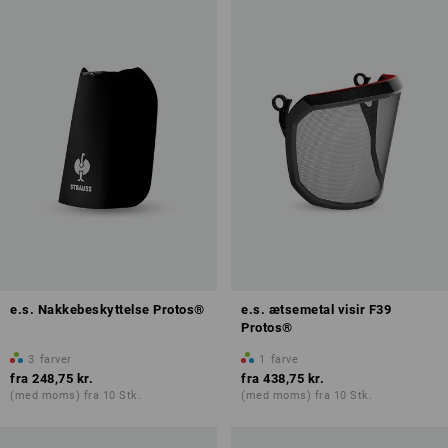
e.s. Nakkebeskyttelse Protos®
e.s. ætsemetal visir F39
Protos®
3
farver
1
farve
fra
248,75 kr.
fra
438,75 kr.
(med moms) fra 10 Stk.
(med moms) fra 10 Stk.