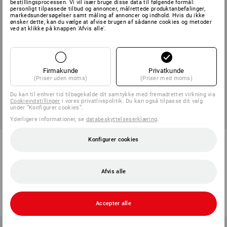
bestillingsprocessen. Vi vil især bruge disse data til følgende formål:
personligt tilpassede tilbud og annoncer, målrettede produktanbefalinger,
markedsundersøgelser samt måling af annoncer og indhold. Hvis du ikke
ønsker dette, kan du vælge at afvise brugen af sådanne cookies og metoder
ved at klikke på knappen 'Afvis alle'.
Firmakunde
Privatkunde
(Priser uden moms)
(Priser med moms)
Du kan til enhver tid tilbagekalde dit samtykke med fremadrettet virkning via
Cookieindstillinger
i vores privatlivspolitik. Du kan også tilpasse dit valg
under ”Konfigurer cookies”.
SÆTPRIS -28%
Yderligere informationer, se
databeskyttelseserklæring
.
Kombination af
e.s. fældekile poly
Konfigurer cookies
ansigtsbeskyttelse og
høreværn
Afvis alle
1
version
2
udførelser
fra
347,50 kr.
fra
248,75 kr.
fra
78,75 kr.
(med moms) fra 6 Sæt
(med moms) fra 3 Stk.
Accepter alle