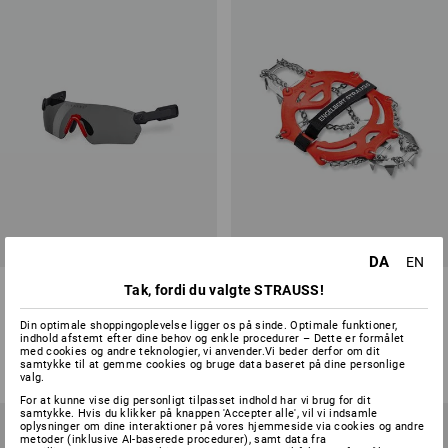
DA
EN
e.s. beskyttelsesbriller
e.s. skokæder
Tak, fordi du valgte STRAUSS!
Protos® Integral
Din optimale shoppingoplevelse ligger os på sinde. Optimale funktioner,
3
farver
1
version
indhold afstemt efter dine behov og enkle procedurer – Dette er formålet
fra
278,75 kr.
med cookies og andre teknologier, vi anvender.Vi beder derfor om dit
fra
318,75 kr.
samtykke til at gemme cookies og bruge data baseret på dine personlige
(med moms) fra 10 Par
(med moms) fra 10 Stk.
valg.
For at kunne vise dig personligt tilpasset indhold har vi brug for dit
samtykke. Hvis du klikker på knappen 'Accepter alle', vil vi indsamle
oplysninger om dine interaktioner på vores hjemmeside via cookies og andre
metoder (inklusive AI-baserede procedurer), samt data fra