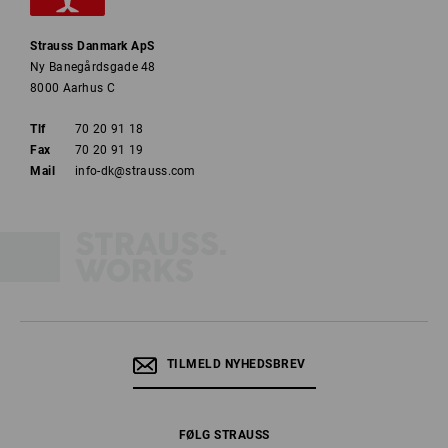
Strauss Danmark ApS
Ny Banegårdsgade 48
8000 Aarhus C
Tlf
70 20 91 18
Fax
70 20 91 19
Mail
info-dk@strauss.com
TILMELD NYHEDSBREV
FØLG STRAUSS