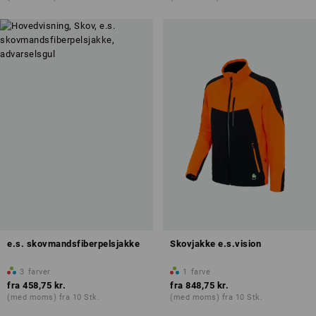
e.s. skovmandsfiberpelsjakke
Skovjakke e.s.vision
3
farver
1
farve
fra
458,75 kr.
fra
848,75 kr.
(med moms) fra 10 Stk.
(med moms) fra 10 Stk.