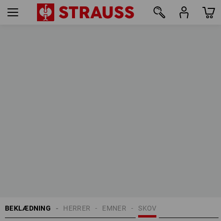
42
BEKLÆDNING
HERRER
EMNER
SKOV