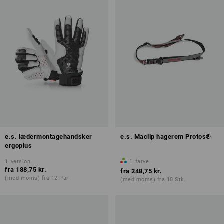
e.s. lædermontagehandsker
e.s. Maclip hagerem Protos®
ergoplus
1
version
1
farve
fra
188,75 kr.
fra
248,75 kr.
(med moms) fra 12 Par
(med moms) fra 10 Stk.