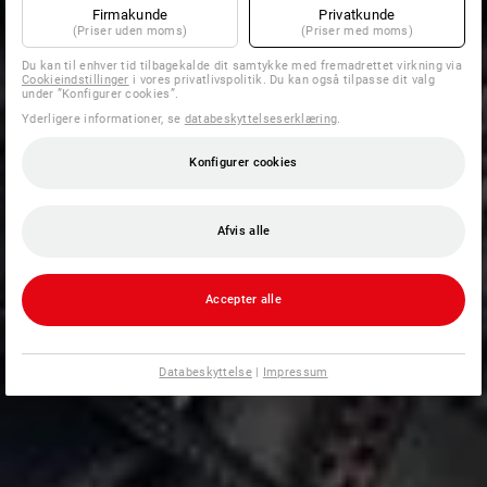
Firmakunde
Privatkunde
(Priser uden moms)
(Priser med moms)
Du kan til enhver tid tilbagekalde dit samtykke med fremadrettet virkning via
Cookieindstillinger
i vores privatlivspolitik. Du kan også tilpasse dit valg
under ”Konfigurer cookies”.
Yderligere informationer, se
databeskyttelseserklæring
.
Konfigurer cookies
Afvis alle
Accepter alle
Databeskyttelse
|
Impressum