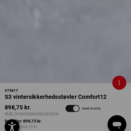
#
79417
S3 vintersikkerhedsstøvler Comfort12
898,75 kr.
med moms
ekskl. forsendelsesomkostninger
fra 1 Par:
898,75 kr.
fra 5 Par:
868,75 kr.