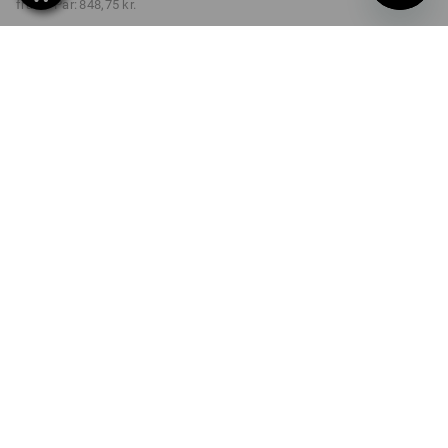
fra 20 Par:
848,75 kr.
Leveringstid ca. 3-6
hverdage
FARVE
STØRRELSE
41
vælg
sort / rød
Mængderabat
fra 1 Par
fra 5 Par
fra 20 Par
Besparelser:
Besparelser:
Besparelser:
0
%/
Par
3
%/
Par
6
%/
Par
Par