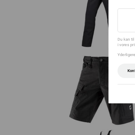
Bukser e.s.iconic
Du kan ti
i vores pr
Yderliger
Kon
Cargoshorts e.s.vintage