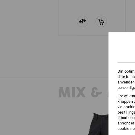
Din optim
dine beho
anvender.
MIX & MA
personlige
For at kun
knappen '
via cooki
bestilling
tilbud og
annoncer 
cookies o