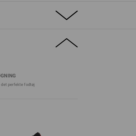
DETALJER
 S3
med stålkappe og stålsål
, slidstærkt okselæder
øjt op, ideel for knælende arbejde
lt justerbart spænde for perfekt pasform
ØGNING
øs
til det perfekte fodtøj
ngde
tion (HI) og tåler kontaktvarme (HRO)
d godt greb med selvrensende profil iht.
andig (FO) og varmebestandig op til ca.
°C)