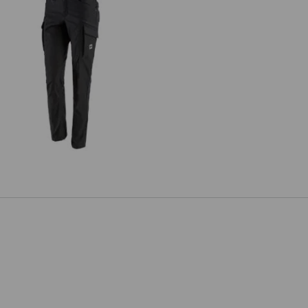
Cargobukser e.s.vintage, damer