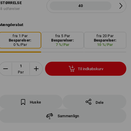
STØRRELSE
40
8 udførelser
Mængderabat
fra 1 Par
fra 5 Par
fra 20 Par
Besparelser:
Besparelser:
Besparelser:
0
%/
Par
7
%/
Par
10
%/
Par
Til indkøbskurv
Par
Huske
Dele
Sammenlign