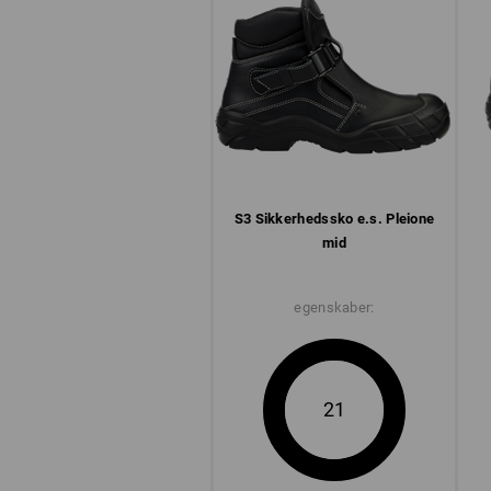
S3 Sikkerheds­sko e.s. Pleione
mid
egenskaber:
21