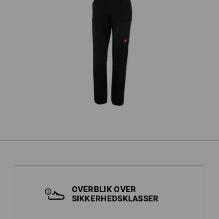
r
Cargobukser e.s.vision stretch, damer
OVERBLIK OVER
SIKKERHEDSKLASSER