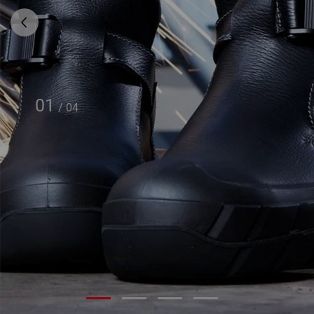
01
/
04