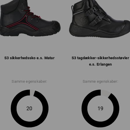
Klik på knappen "Datablad" for yderlig
Datablad
S3 sikkerheds­sko e.s. Matar
S3 tagdækker-sikkerheds­støvler
e.s. Erlangen
Samme egenskaber:
Samme egenskaber:
20
19