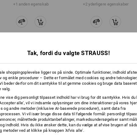
+1 anden egenskab
+2 yderligere egenskaber
Tak, fordi du valgte STRAUSS!
Sammenlign alle detaljer
ale shoppingoplevelse ligger os på sinde. Optimale funktioner, indhold afste
v og enkle procedurer – Dette er formålet med cookies og andre teknologier,
Vi beder derfor om dit samtykke til at gemme cookies og bruge data baseret
TCH
 valg.
ne vise dig personligt tilpasset indhold har vi brug for dit samtykke. Hvis du 
Accepter alle', vil vi indsamle oplysninger om dine interaktioner på vores h
es og andre metoder (inklusive AI-baserede procedurer), samt data fra
sprocessen. Vi vil især bruge disse data til følgende formål: personligt tilpa
 annoncer, målrettede produktanbefalinger, markedsundersøgelser samt måli
og indhold. Hvis du ikke ønsker dette, kan du vælge at afvise brugen af så
g metoder ved at klikke på knappen 'Afvis alle'.