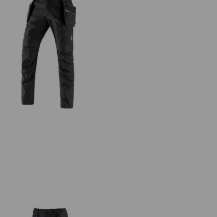
Holster-bukser e.s.vintage