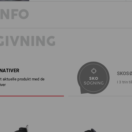
INFO
IVNING
BESKRIVELSE
EN ISO 20345:2022 + A1:2024
Overmateriale af førsteklasses
PUR-overkappe, der er trukket h
RNATIVER
Med quick-lukning og individue
SKOS
Læderfor og lukket, polstret pl
 aktuelle produkt med de
Behageligt blødt, polstret skaft
I 3 trin 
iver
Udtagelig indlægssål i fuld læ
Varmeisolerende underkonstruk
Skridsikker gummi-/PUR-sål me
SR, antistatisk, brændstofbest
200°C (kortvarigt op til ca. 300
Vægt: ca.
840
gram ved størrelse
42