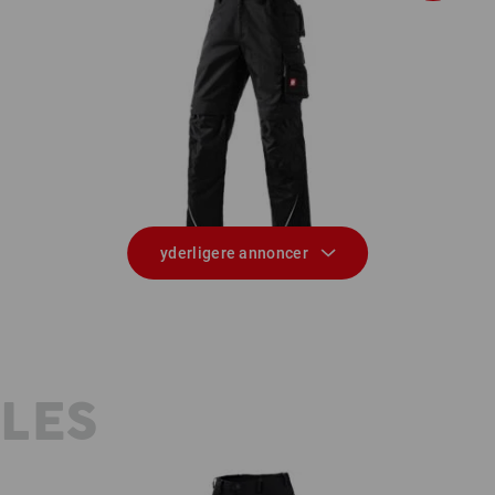
Bukser e.s.motion
yderligere annoncer
YLES