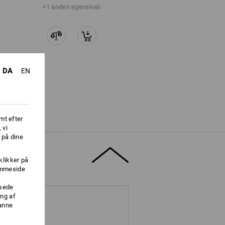
+1 anden egenskab
DA
EN
mt efter
 vi
 på dine
klikker på
jemmeside
ssede
ng af
danne