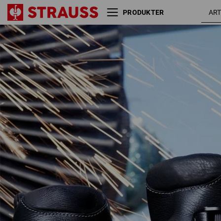
PRODUKTER
S3 Sikkerhedssko e.s. Pleione
sor
mid