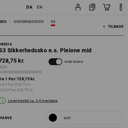
DA
EN
nger
Par
SKO
SIKKERHEDSSKO
S3
<   
TILBAGE
#
80514
S3 Sikkerhedssko e.s. Pleione mid
728,75 kr.
med moms
ekskl.
forsendelsesomkostninger
fra 1 Par:
728,75 kr.
fra 5 Par:
678,75 kr.
fra 20 Par:
658,75 kr.
Leveringstid ca. 3-6 hverdage
FARVE
sort