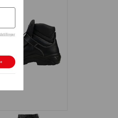
stillinger
3 Sikkerhedssko e.s. Pleione mid
le