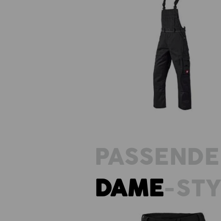
Overall e.s.classic
PASSENDE
DAME
-ST