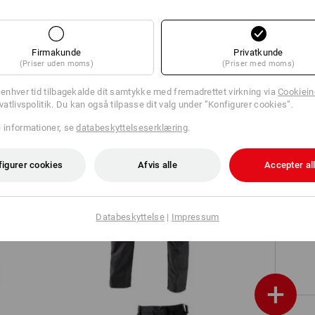
Overall e.s.motion
Firmakunde
Privatkunde
(Priser uden moms)
(Priser med moms)
l enhver tid tilbagekalde dit samtykke med fremadrettet virkning via
Cookieind
ivatlivspolitik. Du kan også tilpasse dit valg under ”Konfigurer cookies”.
S
e informationer, se
databeskyttelseserklæring
.
figurer cookies
Afvis alle
Accepter al
Worker cargobukser e.s.vintage
Databeskyttelse
|
Impressum
+