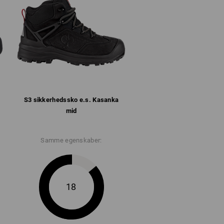
ere information.
S3 sikkerheds­sko e.s. Kasanka
mid
Samme egenskaber:
18