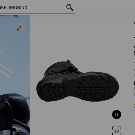
med moms
728,75 kr.
40
t
ekskl. forsendelsesomkostni