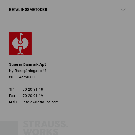
BETALINGSMETODER
Strauss Danmark ApS
Ny Banegårdsgade 48
8000 Aarhus C
Tlf
70 20 91 18
Fax
70 20 91 19
Mail
info-dk@strauss.com