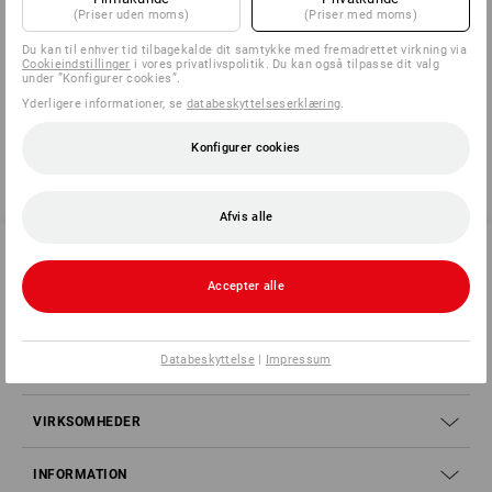
(Priser uden moms)
(Priser med moms)
Producentens oplysninger:
BS Rollen GmbH | Rotzkotten 14 |
Du kan til enhver tid tilbagekalde dit samtykke med fremadrettet virkning via
DE 42897 Remscheid | info@bs-rollen.de
Cookieindstillinger
i vores privatlivspolitik. Du kan også tilpasse dit valg
under ”Konfigurer cookies”.
Yderligere informationer, se
databeskyttelseserklæring
.
Konfigurer cookies
Afvis alle
Accepter alle
SERVICE 70 20 91 18
Databeskyttelse
|
Impressum
SERVICE
VIRKSOMHEDER
INFORMATION