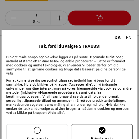
Stk.
DA
EN
PRODUKTINFO
Tak, fordi du valgte STRAUSS!
Din optimale shoppingoplevelse ligger os på sinde. Optimale funktioner,
indhold afstemt efter dine behov og enkle procedurer – Dette er formålet
BESKRIVELSE
med cookies og andre teknologier, vi anvender.Vi beder derfor om dit
samtykke til at gemme cookies og bruge data baseret på dine personlige
valg.
Gaffel af stål
For at kunne vise dig personligt tilpasset indhold har vi brug for dit
samtykke. Hvis du klikker på knappen 'Accepter alle', vil vi indsamle
Zinkkromatiseret
oplysninger om dine interaktioner på vores hjemmeside via cookies og andre
Toradet kuglekrans i gaffelhoved
metoder (inklusive AI-baserede procedurer), samt data fra
bestillingsprocessen. Vi vil især bruge disse data til følgende formål:
Køreflader af sort gummi
personligt tilpassede tilbud og annoncer, målrettede produktanbefalinger,
Stålfælge med afdækning
markedsundersøgelser samt måling af annoncer og indhold. Hvis du ikke
ønsker dette, kan du vælge at afvise brugen af sådanne cookies og metoder
ved at klikke på knappen 'Afvis alle'.
Tekniske data:
Hjuldiameter: 80, 100, 125, 160 og 200 mm
se tabel
Firmakunde
Privatkunde