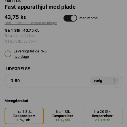
#
5511120
Fast apparathjul med plade
43,75 kr.
med moms
ekskl. forsendelsesomkostninger
fra 1 Stk.:
43,75 kr.
fra 4 Stk.:
38,75 kr.
fra 20 Stk.:
33,75 kr.
Leveringstid ca. 3-6
hverdage
UDFØRELSE
D:80
vælg
Mængderabat
fra 1 Stk.
fra 4 Stk.
fra 20 Stk.
Besparelser:
Besparelser:
Besparelser:
0
%/
Stk.
11
%/
Stk.
23
%/
Stk.