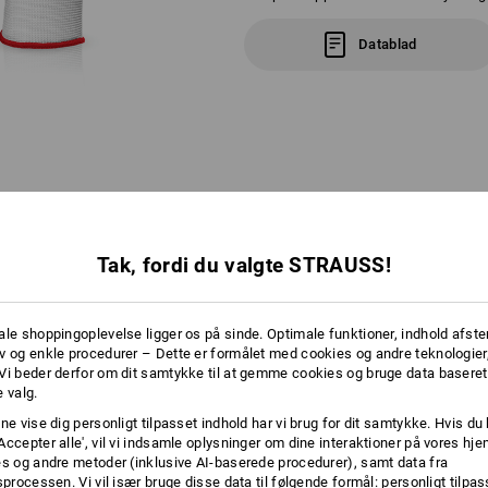
Datablad
RE OPLYSNINGER
Tak, fordi du valgte STRAUSS!
FARVEKODESYSTEM
ale shoppingoplevelse ligger os på sinde. Optimale funktioner, indhold afste
v og enkle procedurer – Dette er formålet med cookies og andre teknologier,
EN FARVE TIL HVER STØRRELSE
Vi beder derfor om dit samtykke til at gemme cookies og bruge data baseret
 valg.
ne vise dig personligt tilpasset indhold har vi brug for dit samtykke. Hvis du 
Mange hjælpende hænder på arbejdspladsen? Perfekt!
Accepter alle', vil vi indsamle oplysninger om dine interaktioner på vores h
kernes kant kan hver medarbejder hurtigt finde sin størrelse. Også prakt
es og andre metoder (inklusive AI-baserede procedurer), samt data fra
størrelser hurtigt og overskueligt finder deres plads på lageret.
sprocessen. Vi vil især bruge disse data til følgende formål: personligt tilpa