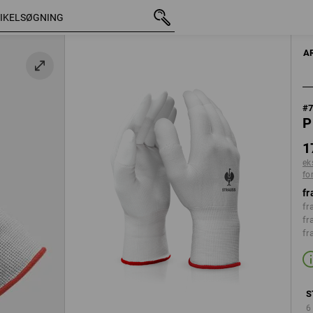
med moms
17,50 kr.
S
ekskl. forsendelsesomkostninger
A
#
P
1
ek
fo
fr
fr
fr
fr
S
6