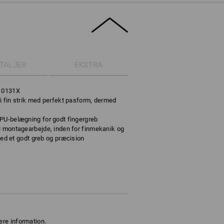
TALJER
EKSTRA
, 0131X
i fin strik med perfekt pasform, dermed
PU-belægning for godt fingergreb
l montagearbejde, inden for finmekanik og
 med et godt greb og præcision
ere information.