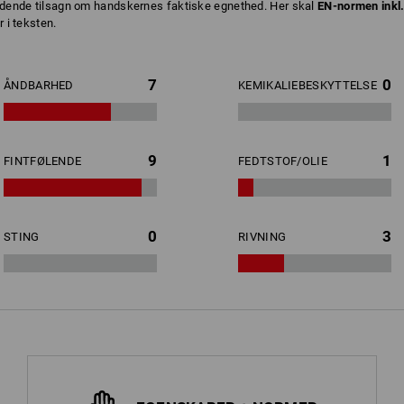
bindende tilsagn om handskernes faktiske egnethed. Her skal
EN-normen inkl
 i teksten.
7
0
ÅNDBARHED
KEMIKALIEBESKYTTELSE
9
1
FINTFØLENDE
FEDTSTOF/OLIE
0
3
STING
RIVNING