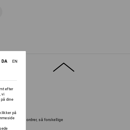
DA
EN
mt efter
 vi
 på dine
klikker på
jemmeside
isk ved store ordrer, så forskellige
ssede