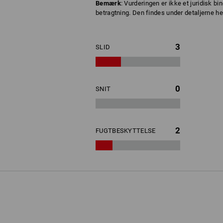
Bemærk
: Vurderingen er ikke et juridisk 
betragtning. Den findes under detaljerne her
3
SLID
0
SNIT
2
FUGTBESKYTTELSE