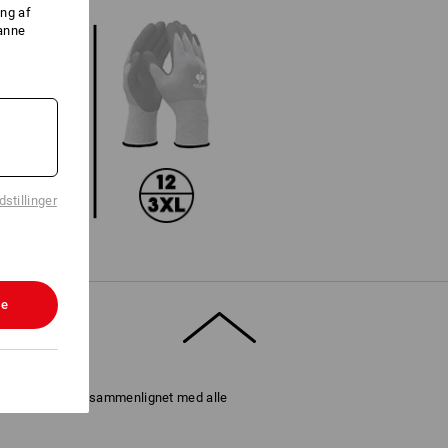
ng af
danne
stillinger
le
er blev vurderet sammenlignet med alle