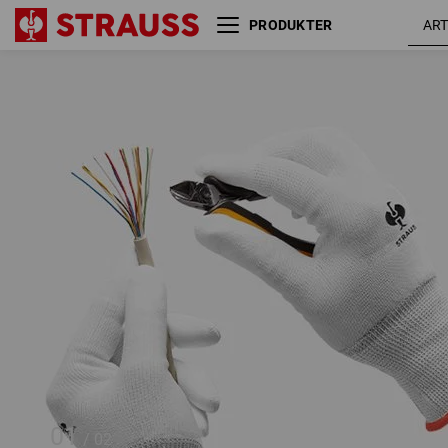
PRODUKTER
PU-mikrohandsker Sensitive
X
01
/
02