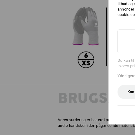
tilbud og
annoncer 
cookies o
Du kan ti
i vores pr
Yderliger
BRUGSANB
Kon
Vores vurdering er baseret på praktisk erf
andre handsker i den pågældende materialeg