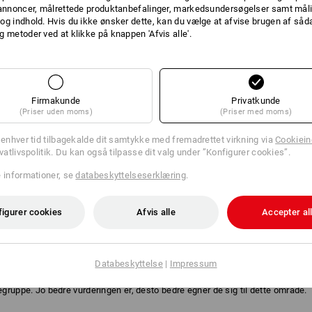
 annoncer, målrettede produktanbefalinger, markedsundersøgelser samt måli
og indhold. Hvis du ikke ønsker dette, kan du vælge at afvise brugen af så
g metoder ved at klikke på knappen 'Afvis alle'.
Firmakunde
Privatkunde
(Priser uden moms)
(Priser med moms)
l enhver tid tilbagekalde dit samtykke med fremadrettet virkning via
Cookieind
ivatlivspolitik. Du kan også tilpasse dit valg under ”Konfigurer cookies”.
e informationer, se
databeskyttelseserklæring
.
EFALING
figurer cookies
Afvis alle
Accepter al
Databeskyttelse
|
Impressum
aring. Der er ikke taget højde for EN-normer. De enkelte handskers egenskab
ruppe. Jo bedre vurderingen er, desto bedre egner de sig til dette område.