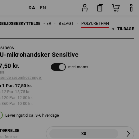
DA
EN
Par
RBEJDSBESKYTTELSE
HANDSKER
BELAGT
POLYURETHAN
<   
TILBAGE
7613606
U-mikrohandsker Sensitive
7,50 kr.
med moms
skl.
rsendelsesomkostninger
a 1 Par:
17,50 kr.
a 12 Par:
13,75 kr.
a 120 Par:
12,50 kr.
a 360 Par:
10,00 kr.
Leveringstid ca. 3-6 hverdage
TØRRELSE
XS
 udførelser