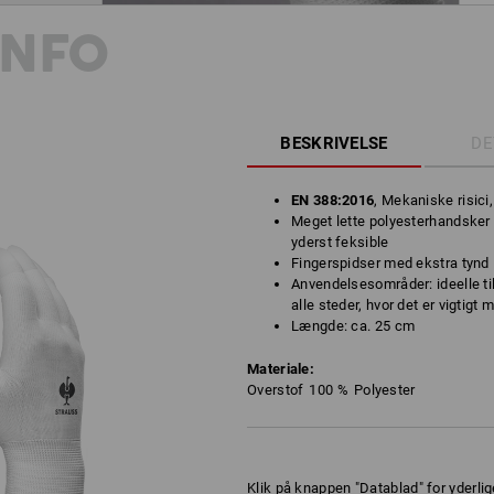
INFO
BESKRIVELSE
DE
EN 388:2016
, Mekaniske risici
Meget lette polyesterhandsker 
yderst feksible
Fingerspidser med ekstra tynd 
Anvendelsesområder: ideelle ti
alle steder, hvor det er vigtigt
Længde: ca. 25 cm
Materiale:
Overstof
100
%
Polyester
Klik på knappen "Datablad" for yderlig