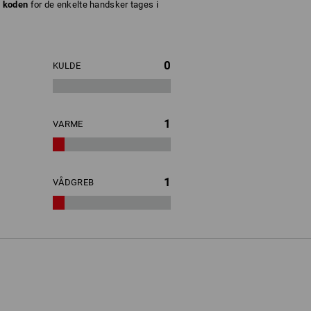
. koden
for de enkelte handsker tages i
0
KULDE
1
VARME
1
VÅDGREB