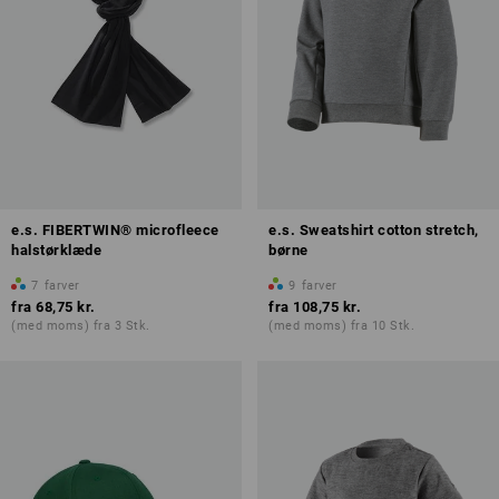
e.s. FIBERTWIN® microfleece
e.s. Sweatshirt cotton stretch,
halstørklæde
børne
7
farver
9
farver
fra
68,75 kr.
fra
108,75 kr.
(med moms) fra 3 Stk.
(med moms) fra 10 Stk.