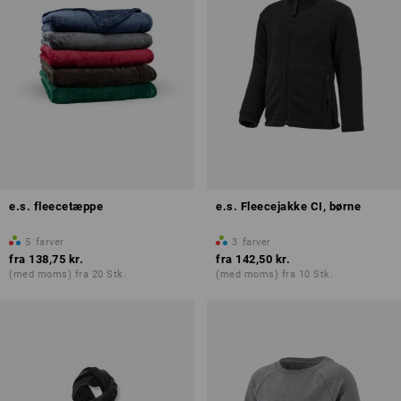
e.s. fleecetæppe
e.s. Fleecejakke CI, børne
5
farver
3
farver
fra
138,75 kr.
fra
142,50 kr.
(med moms) fra 20 Stk.
(med moms) fra 10 Stk.