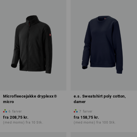
Microfleecejakke dryplexx®
e.s. Sweatshirt poly cotton,
micro
damer
6
farver
7
farver
fra
208,75 kr.
fra
158,75 kr.
(med moms) fra 10 Stk.
(med moms) fra 100 Stk.