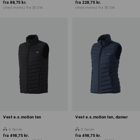
fra
88,75 kr.
fra
228,75 kr.
(med moms) fra 30 Stk.
(med moms) fra 30 Stk.
Vest e.s.motion ten
Vest e.s.motion ten, damer
6
farver
5
farver
fra
498,75 kr.
fra
498,75 kr.