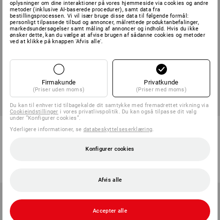
oplysninger om dine interaktioner på vores hjemmeside via cookies og andre
metoder (inklusive AI-baserede procedurer), samt data fra
bestillingsprocessen. Vi vil især bruge disse data til følgende formål:
personligt tilpassede tilbud og annoncer, målrettede produktanbefalinger,
markedsundersøgelser samt måling af annoncer og indhold. Hvis du ikke
ønsker dette, kan du vælge at afvise brugen af sådanne cookies og metoder
ved at klikke på knappen 'Afvis alle'.
Firmakunde
Privatkunde
(Priser uden moms)
(Priser med moms)
Du kan til enhver tid tilbagekalde dit samtykke med fremadrettet virkning via
Cookieindstillinger
i vores privatlivspolitik. Du kan også tilpasse dit valg
under ”Konfigurer cookies”.
Softshellvest dryplexx®
e.s. Hoody-Sweatjakke poly
Yderligere informationer, se
databeskyttelseserklæring
.
softlight
cotton, damer
Konfigurer cookies
8
farver
22
farver
fra
298,75 kr.
fra
268,75 kr.
(med moms) fra 20 Stk.
(med moms) fra 20 Stk.
Afvis alle
Accepter alle