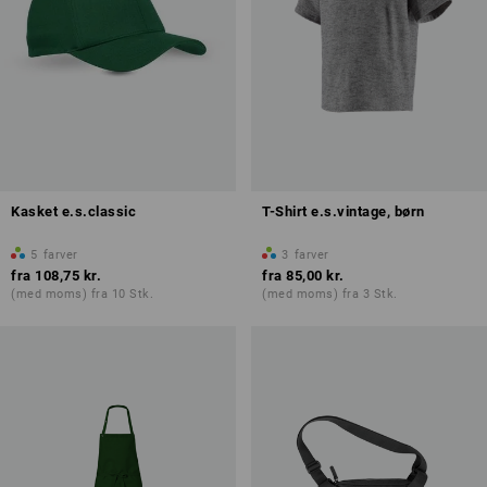
Kasket e.s.classic
T-Shirt e.s.vintage, børn
5
farver
3
farver
fra
108,75 kr.
fra
85,00 kr.
(med moms) fra 10 Stk.
(med moms) fra 3 Stk.