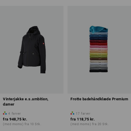
Vinterjakke e.s.ambition,
Frotte badehåndklæde Premium
damer
4
farver
17
farver
fra
948,75 kr.
fra
118,75 kr.
(med moms) fra 10 Stk.
(med moms) fra 20 Stk.