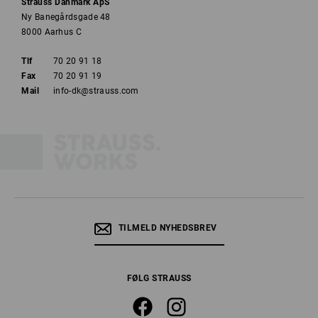
Strauss Danmark ApS
Ny Banegårdsgade 48
8000 Aarhus C
Tlf
70 20 91 18
Fax
70 20 91 19
Mail
info-dk@strauss.com
TILMELD NYHEDSBREV
FØLG STRAUSS