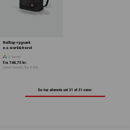
Rolltop-rygsæk
e.s.work&travel
2
farver
fra
748,75 kr.
(med moms) fra 3 Stk.
Du har allerede set 31 af 31 varer.