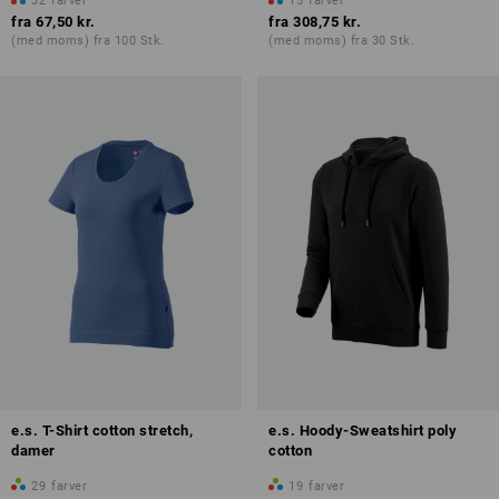
32
farver
15
farver
fra
67,50 kr.
fra
308,75 kr.
(med moms) fra 100 Stk.
(med moms) fra 30 Stk.
e.s. T-Shirt cotton stretch,
e.s. Hoody-Sweatshirt poly
damer
cotton
29
farver
19
farver