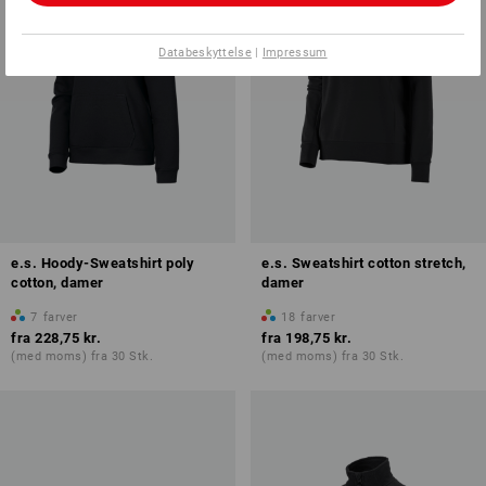
Databeskyttelse
|
Impressum
e.s. Hoody-Sweatshirt poly
e.s. Sweatshirt cotton stretch,
cotton, damer
damer
7
farver
18
farver
fra
228,75 kr.
fra
198,75 kr.
(med moms) fra 30 Stk.
(med moms) fra 30 Stk.