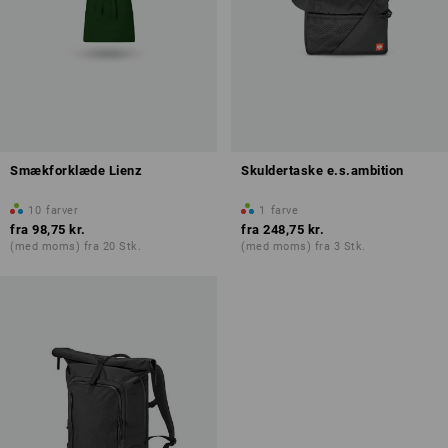
Smækforklæde Lienz
Skuldertaske e.s.ambition
10
farver
1
farve
fra
98,75 kr.
fra
248,75 kr.
(med moms) fra 20 Stk.
(med moms) fra 3 Stk.