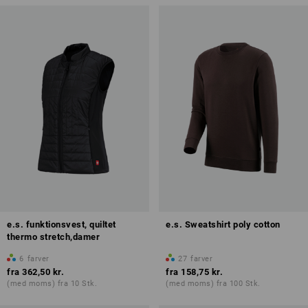
e.s. funktionsvest, quiltet
e.s. Sweatshirt poly cotton
thermo stretch,damer
6
farver
27
farver
fra
362,50 kr.
fra
158,75 kr.
(med moms) fra 10 Stk.
(med moms) fra 100 Stk.