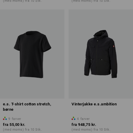
(med moms) fra 10 Stk.
(med moms) fra 10 Stk.
e.s. T-shirt cotton stretch,
Vinterjakke e.s.ambition
børne
9
farver
4
farver
fra
55,00 kr.
fra
948,75 kr.
(med moms) fra 10 Stk.
(med moms) fra 10 Stk.