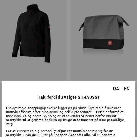
Damefleecejakke e.s.classic
Washbag e.s.work&travel
DA
EN
Tak, fordi du valgte STRAUSS!
5
farver
2
farver
fra
228,75 kr.
fra
268,75 kr.
Din optimale shoppingoplevelse ligger os på sinde. Optimale funktioner,
(med moms) fra 10 Stk.
(med moms) fra 3 Stk.
indhold afstemt efter dine behov og enkle procedurer – Dette er formålet
med cookies og andre teknologier, vi anvender.Vi beder derfor om dit
samtykke til at gemme cookies og bruge data baseret på dine personlige
valg.
For at kunne vise dig personligt tilpasset indhold har vi brug for dit
samtykke. Hvis du klikker på knappen 'Accepter alle', vil vi indsamle