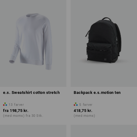
e.s. Sweatshirt cotton stretch
Backpack e.s.motion ten
13
farver
5
farver
fra
198,75 kr.
418,75 kr.
(med moms) fra 30 Stk.
(med moms)