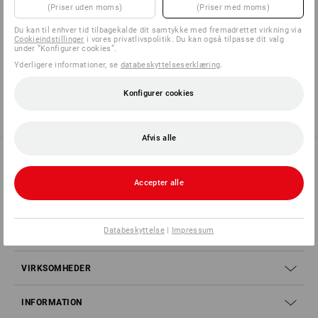
(Priser uden moms)
(Priser med moms)
1
x
Ansigtsbeskyttelse, adapter, skov
Detaljer
Du kan til enhver tid tilbagekalde dit samtykke med fremadrettet virkning via
Cookieindstillinger
i vores privatlivspolitik. Du kan også tilpasse dit valg
under ”Konfigurer cookies”.
1
x
e.s. kapselhøreværn 1H
Detaljer
Yderligere informationer, se
databeskyttelseserklæring
.
Konfigurer cookies
Afvis alle
Accepter alle
SERVICE 70 20 91 18
Databeskyttelse
|
Impressum
SERVICE
VIRKSOMHEDER
INFORMATION