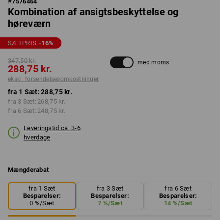
#
7576464
Kombination af ansigtsbeskyttelse og
høreværn
SÆTPRIS
-16
%
347,50 kr.
med moms
288,75 kr.
ekskl. forsendelsesomkostninger
fra 1 Sæt:
288,75 kr.
fra 3 Sæt:
268,75 kr.
fra 6 Sæt:
248,75 kr.
Leveringstid ca. 3-6
hverdage
Mængderabat
fra 1 Sæt
fra 3 Sæt
fra 6 Sæt
Besparelser:
Besparelser:
Besparelser:
0
%/
Sæt
7
%/
Sæt
14
%/
Sæt