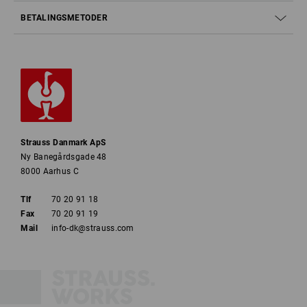
BETALINGSMETODER
Strauss Danmark ApS
Ny Banegårdsgade 48
8000 Aarhus C
Tlf
70 20 91 18
Fax
70 20 91 19
Mail
info-dk@strauss.com