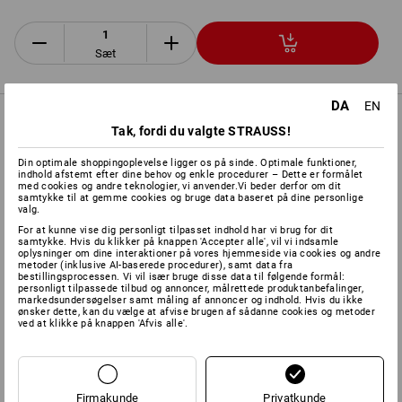
Sæt
DA
EN
PRODUKTINFO
Tak, fordi du valgte STRAUSS!
Din optimale shoppingoplevelse ligger os på sinde. Optimale funktioner,
BESKRIVELSE
indhold afstemt efter dine behov og enkle procedurer – Dette er formålet
med cookies og andre teknologier, vi anvender.Vi beder derfor om dit
samtykke til at gemme cookies og bruge data baseret på dine personlige
valg.
Inklusive e.s. kapselhøreværn “1H” iht.
DIN EN 352-1:2002
For at kunne vise dig personligt tilpasset indhold har vi brug for dit
Ansigtsbeskyttelsen kan nemt fastgøres på høreværnet
samtykke. Hvis du klikker på knappen 'Accepter alle', vil vi indsamle
oplysninger om dine interaktioner på vores hjemmeside via cookies og andre
Beskytter ansigtet optimalt ved havearbejde og opgaver
metoder (inklusive AI-baserede procedurer), samt data fra
inden for landbrug og skovbrug
bestillingsprocessen. Vi vil især bruge disse data til følgende formål:
personligt tilpassede tilbud og annoncer, målrettede produktanbefalinger,
Inklusive opklappeligt netvisir iht.
DIN EN 1731:2006
Til
markedsundersøgelser samt måling af annoncer og indhold. Hvis du ikke
fremragende beskyttelse mod spåner og splinter
ønsker dette, kan du vælge at afvise brugen af sådanne cookies og metoder
ved at klikke på knappen 'Afvis alle'.
Pandebeskyttelse
SÆT BESTÅENDE AF:
Firmakunde
Privatkunde