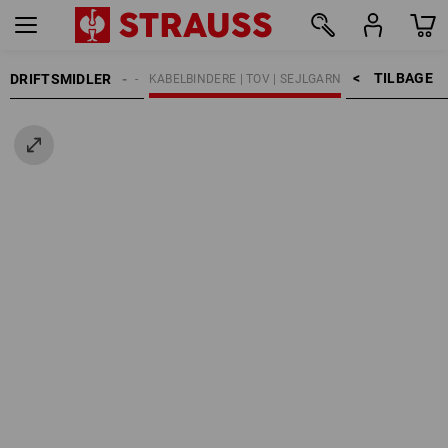
TILBAGE    >
DRIFTSMIDLER
FASTGØRELSESTEKNIK
KABELBINDERE | TOV | SEJLGARN