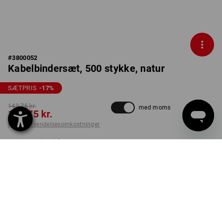
#
3800052
Kabelbindersæt, 500 stykke, natur
SÆTPRIS
-17
%
143,75 kr.
med moms
118,75 kr.
ekskl. forsendelsesomkostninger
Leveringstid ca. 3-6
hverdage
Sæt
LEVERES SÅ LÆNGE LAGER HAVES!