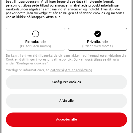
bestillingsprocessen. Vi vil især bruge disse data til følgende formål:
personligt tilpassede tilbud og annoncer, målrettede produktanbefalinger,
markedsundersøgelser samt måling af annoncer og indhold. Hvis du ikke
ønsker dette, kan du vælge at afvise brugen af sådanne cookies og metoder
ved at klikke på knappen 'Afvis alle'.
Firmakunde
Privatkunde
(Priser uden moms)
(Priser med moms)
Du kan til enhver tid tilbagekalde dit samtykke med fremadrettet virkning via
Cookieindstillinger
i vores privatlivspolitik. Du kan også tilpasse dit valg
under ”Konfigurer cookies”.
Yderligere informationer, se
databeskyttelseserklæring
.
Konfigurer cookies
Afvis alle
Accepter alle