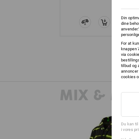
Din optim
dine beho
anvender.
personlige
For at kun
knappen '
via cooki
bestilling
tilbud og
annoncer 
cookies o
MIX & MA
Du kan ti
i vores pr