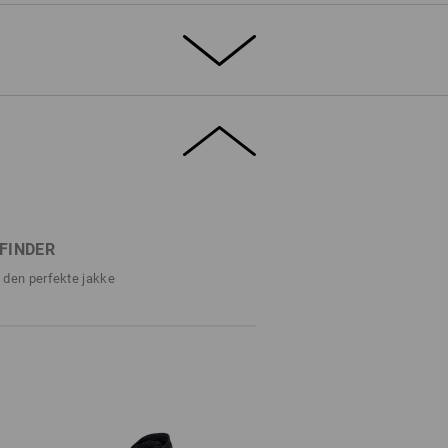
nde
gælder hvert eneste eksemplar af denne
ætte. Takket være Tie-Dye-indfarvningen
 lidt forskellige. Den ideelle beklædning til
 som gerne vil have det behageligt varmt.
FINDER
TALJER
EKSTRA
til den perfekte jakke
ie-Dye-indfarvning
d hagebeskyttelse