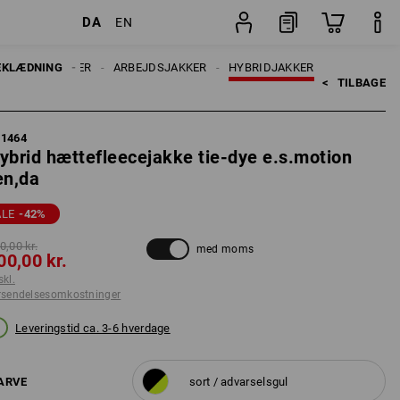
DA
EN
stninger
Stk.
EKLÆDNING
DAMER
ARBEJDSJAKKER
HYBRIDJAKKER
<   
TILBAGE
71464
ybrid hættefleecejakke tie-dye e.s.motion
en,da
ALE
-42
%
0,00 kr.
med moms
00,00 kr.
skl.
rsendelsesomkostninger
Leveringstid ca. 3-6 hverdage
ARVE
sort / advarselsgul