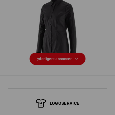
e.s. Businessbluse cotton stretch
e
er
dam. regular fit
yderligere annoncer
LOGOSERVICE