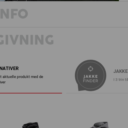
INFO
IVNING
Her gør noget enestående sig gælde
Det har verden ikke set før – og det 
enestående hybrid-fleecejakke med h
opstår særlige farveforløb, der altid er
alle, der satser på individualitet – og
RNATIVER
JAKKE
BESKRIVELSE
DE
 aktuelle produkt med de
I 3 trin 
iver
Hver jakke er et unikum
Individuelle farveforløb med Tie-Dye
Let vatteret, varm og åndbar
Enestående look takket være T
Justerbar hætte med snor
2 sidelommer med lynlås
Gennemgående frontlynlås me