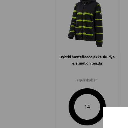
Hybrid hætte­fleece­jakke tie-dye
e.s.​motion ten,​da
egenskaber:
14