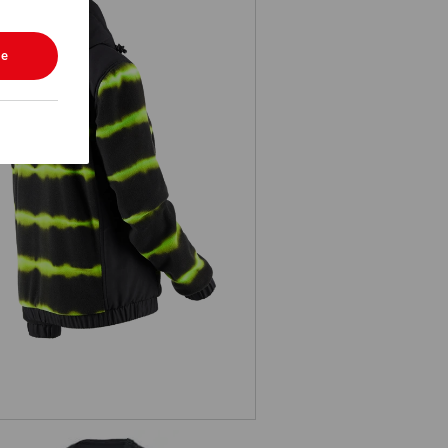
le
Hybrid hættefleecejakke tie-dye
e.s.motion ten,da