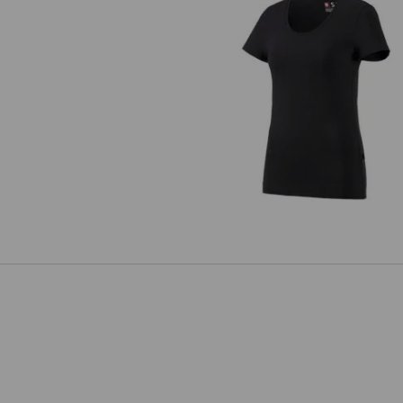
e.s. T-Shirt cotton stretch, dam