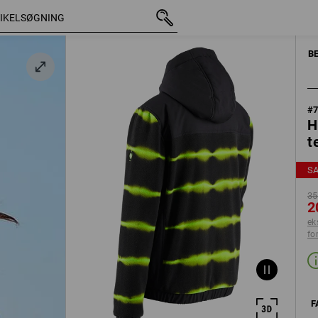
med moms
350,00 kr.
XS
200,00 kr.
sgul
ekskl. forsendelsesomko
B
#
H
t
S
35
2
ek
fo
F