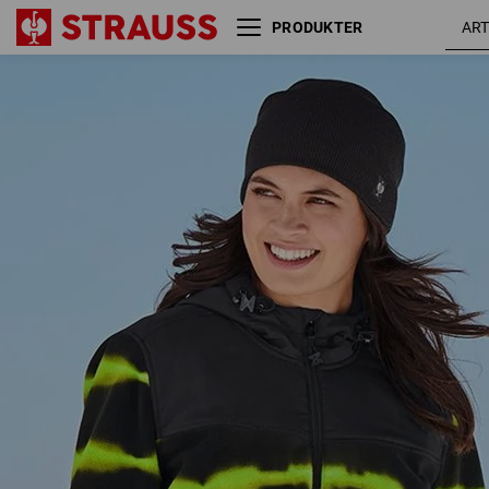
PRODUKTER
Hybrid hættefleecejakke tie-
sort /
dye e.s.motion ten,da
advarsel