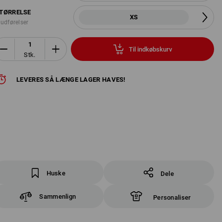
TØRRELSE
XS
 udførelser
Til indkøbskurv
Stk.
LEVERES SÅ LÆNGE LAGER HAVES!
Huske
Dele
Sammenlign
Personaliser