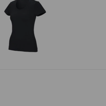
.s. funktions-T-shirt poly cotton,
damer