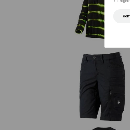
Yderliger
Fleece Hoody tie-dye e.s.motion t
damer
Kon
Cargoshorts e.s.motion ten
sommer,damer