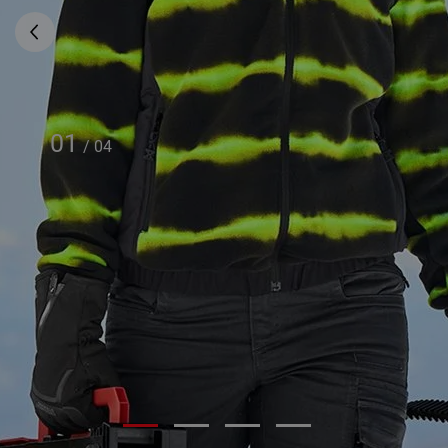
01
/
04