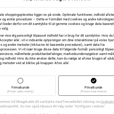
+6 yderligere egenskaber
+6 yderligere egenskaber
ale shoppingoplevelse ligger os på sinde. Optimale funktioner, indhold afste
v og enkle procedurer – Dette er formålet med cookies og andre teknologier,
Vi beder derfor om dit samtykke til at gemme cookies og bruge data baseret
 valg.
ne vise dig personligt tilpasset indhold har vi brug for dit samtykke. Hvis du 
Accepter alle', vil vi indsamle oplysninger om dine interaktioner på vores h
Sammenlign alle detaljer
es og andre metoder (inklusive AI-baserede procedurer), samt data fra
sprocessen. Vi vil især bruge disse data til følgende formål: personligt tilpa
 annoncer, målrettede produktanbefalinger, markedsundersøgelser samt måli
og indhold. Hvis du ikke ønsker dette, kan du vælge at afvise brugen af så
g metoder ved at klikke på knappen 'Afvis alle'.
TCH
Firmakunde
Privatkunde
(Priser uden moms)
(Priser med moms)
l enhver tid tilbagekalde dit samtykke med fremadrettet virkning via
Cookieind
ivatlivspolitik. Du kan også tilpasse dit valg under ”Konfigurer cookies”.