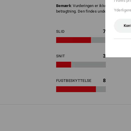
i vores pr
Bemærk
: Vurderingen er ikke et juridisk 
Yderliger
betragtning. Den findes under detaljerne her
Kon
7
SLID
3
SNIT
8
FUGTBESKYTTELSE