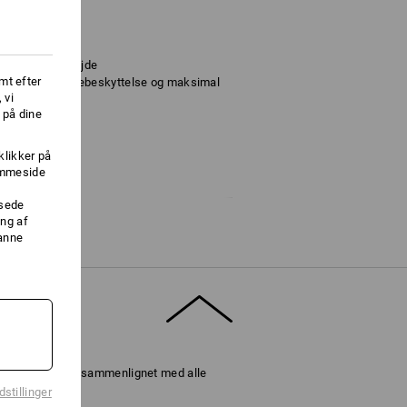
 fint fingerarbejde
mt efter
 for ekstra kuldebeskyttelse og maksimal
 vi
 på dine
af touchscreen
klikker på
lastan.
jemmeside
ssede
ng af
danne
Vejrbeskyttelseslag
ere information.
er blev vurderet sammenlignet med alle
stillinger