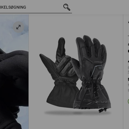
med moms
448,75 kr.
9
rå
ekskl. forsendelsesomkostn