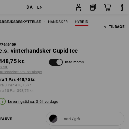
DA
EN
inger
Par
ARBEJDSBESKYTTELSE
HANDSKER
HYBRID
<   
TILBAGE
#
7646109
e.s. vinterhandsker Cupid Ice
448,75 kr.
med moms
ekskl.
forsendelsesomkostninger
fra 1 Par:
448,75 kr.
fra 3 Par:
418,75 kr.
fra 10 Par:
398,75 kr.
Leveringstid ca. 3-6 hverdage
FARVE
sort / grå