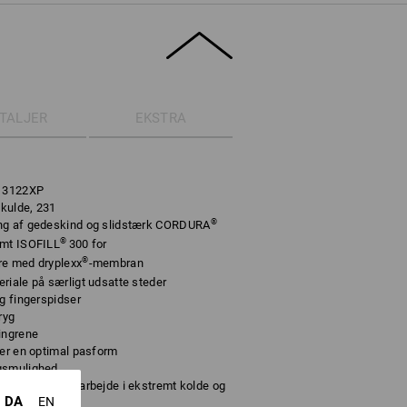
TALJER
EKSTRA
, 3122XP
 kulde, 231
®
ing af gedeskind og slidstærk CORDURA
®
rmt ISOFILL
300 for
®
re med dryplexx
-membran
riale på særligt udsatte steder
g fingerspidser
ryg
ingrene
ver en optimal pasform
ngsmulighed
ungt og tungt arbejde i ekstremt kolde og
DA
EN