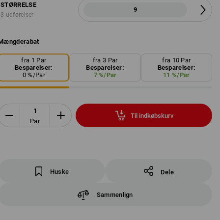
STØRRELSE
9
3 udførelser
Mængderabat
fra 1 Par
fra 3 Par
fra 10 Par
Besparelser:
Besparelser:
Besparelser:
0
%/
Par
7
%/
Par
11
%/
Par
Til indkøbskurv
Par
Huske
Dele
Sammenlign