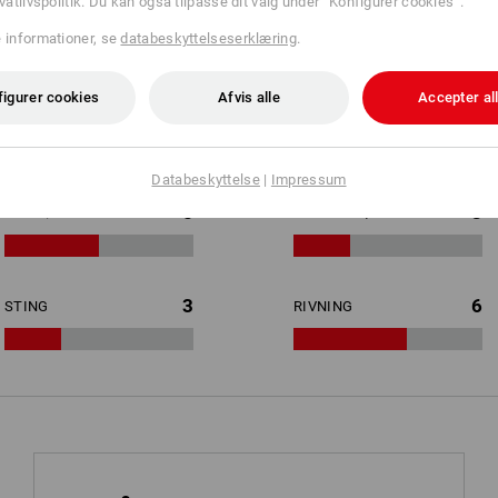
ivatlivspolitik. Du kan også tilpasse dit valg under ”Konfigurer cookies”.
bindende tilsagn om handskernes faktiske egnethed. Her skal
EN-normen inkl
e informationer, se
databeskyttelseserklæring
.
 i teksten.
figurer cookies
Afvis alle
Accepter al
6
0
ÅNDBARHED
KEMIKALIEBESKYTTELSE
Databeskyttelse
|
Impressum
5
3
FINTFØLENDE
FEDTSTOF/OLIE
3
6
STING
RIVNING