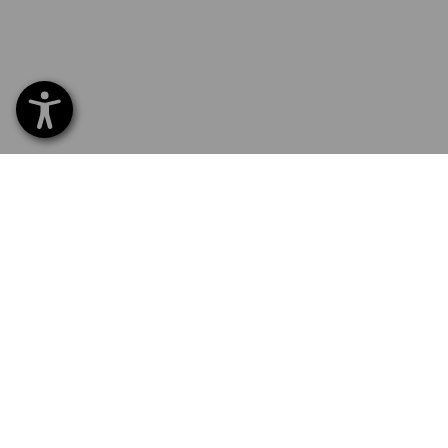
SERVICE 70 20 91 18
SERV
Home
Leveri
TILMELD NYHEDSBREV
Ombyt
Betali
SPROGVALG
Katalo
Logose
DA
EN