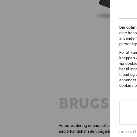
Din optim
dine beho
anvender.
personlige
For at kun
knappen '
via cooki
bestilling
tilbud og
annoncer 
cookies o
BRUGSANB
Vores vurdering er baseret på praktisk erf
andre handsker i den pågældende materialeg
Du kan ti