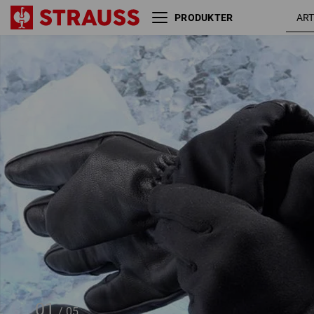
PRODUKTER
e.s. vinterhandsker Cupid Ice
sort / g
01
/
05