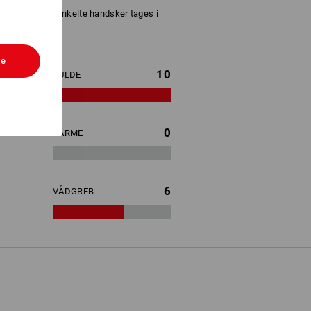
. koden
for de enkelte handsker tages i
le
10
KULDE
0
VARME
6
VÅDGREB