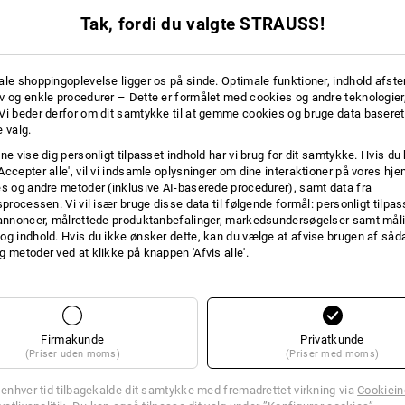
Længde: ca. 31 cm
Tak, fordi du valgte STRAUSS!
Inderhandske:
Blød, udtagelig inderhandske til
ale shoppingoplevelse ligger os på sinde. Optimale funktioner, indhold afste
®
dryplexx
termo-stretch sørger
v og enkle procedurer – Dette er formålet med cookies og andre teknologier,
fleksibilitet
Vi beder derfor om dit samtykke til at gemme cookies og bruge data baseret
Med ny funktion til betjening 
 valg.
Materiale:
ne vise dig personligt tilpasset indhold har vi brug for dit samtykke. Hvis du 
inderhandske 87 % polyester / 13 % e
Accepter alle', vil vi indsamle oplysninger om dine interaktioner på vores h
es og andre metoder (inklusive AI-baserede procedurer), samt data fra
sprocessen. Vi vil især bruge disse data til følgende formål: personligt tilpa
 annoncer, målrettede produktanbefalinger, markedsundersøgelser samt måli
mere
og indhold. Hvis du ikke ønsker dette, kan du vælge at afvise brugen af så
Varmelag
g metoder ved at klikke på knappen 'Afvis alle'.
EFALING
Klik på knappen "Datablad" for yderlig
Firmakunde
Privatkunde
Datablad
(Priser uden moms)
(Priser med moms)
aring. Der er ikke taget højde for EN-normer. De enkelte handskers egenskab
ruppe. Jo bedre vurderingen er, desto bedre egner de sig til dette område.
l enhver tid tilbagekalde dit samtykke med fremadrettet virkning via
Cookieind