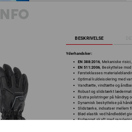
INFO
BESKRIVELSE
DE
Yderhandsker:
EN 388:2016
, Mekaniske risici
EN 511:2006
, Beskyttelse mod
Førsteklasses materialebland
Optimal kuldeisolering med va
Vandtætte, vindtætte og åndba
Robust og slidstærkt lædermate
Ekstra polstringer på håndryg o
Dynamisk beskyttelse på hånd
Slidstærke, indsatser mellem f
Blød elastik ved håndleddet gi
Forlænget skaft med reguleri
Anvendelsesområde: til mellemt
fugtige arbejdsomgivelser