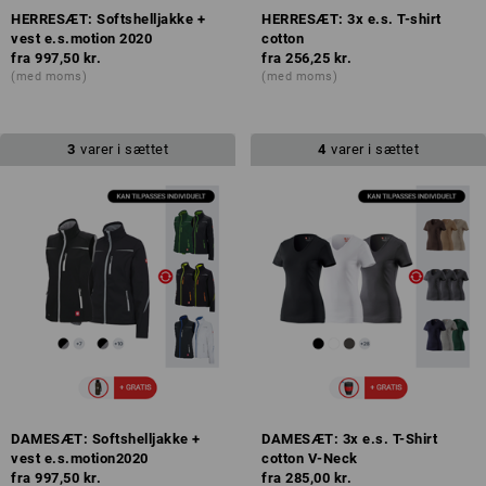
HERRESÆT: Softshelljakke +
HERRESÆT: 3x e.s. T-shirt
vest e.s.motion 2020
cotton
fra
997,50 kr.
fra
256,25 kr.
(med moms)
(med moms)
3
varer i sættet
4
varer i sættet
DAMESÆT: Softshelljakke +
DAMESÆT: 3x e.s. T-Shirt
vest e.s.motion2020
cotton V-Neck
fra
997,50 kr.
fra
285,00 kr.