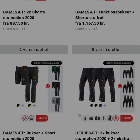
DAMESÆT: 2x Shorts
DAMESÆT: Funktionsbukser +
e.s.motion 2020
Shorts e.s.trail
fra
897,50 kr.
fra
1.167,50 kr.
(med moms)
(med moms)
4
varer i sættet
5
varer i sættet
DAMESÆT: Bukser + Short
HERRESÆT: 3x bukser
e.s.motion 2020
e.s.motion 2020 + 2x ekstra