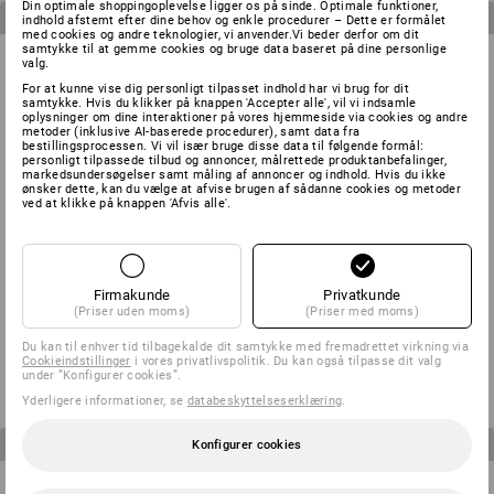
Din optimale shoppingoplevelse ligger os på sinde. Optimale funktioner,
3
varer i sættet
3
varer i sættet
indhold afstemt efter dine behov og enkle procedurer – Dette er formålet
med cookies og andre teknologier, vi anvender.Vi beder derfor om dit
samtykke til at gemme cookies og bruge data baseret på dine personlige
valg.
For at kunne vise dig personligt tilpasset indhold har vi brug for dit
samtykke. Hvis du klikker på knappen 'Accepter alle', vil vi indsamle
oplysninger om dine interaktioner på vores hjemmeside via cookies og andre
metoder (inklusive AI-baserede procedurer), samt data fra
bestillingsprocessen. Vi vil især bruge disse data til følgende formål:
personligt tilpassede tilbud og annoncer, målrettede produktanbefalinger,
markedsundersøgelser samt måling af annoncer og indhold. Hvis du ikke
ønsker dette, kan du vælge at afvise brugen af sådanne cookies og metoder
ved at klikke på knappen 'Afvis alle'.
Firmakunde
Privatkunde
HERRESÆT: bukser med linning
BØRNESÆT: Bukser + Shorts
(Priser uden moms)
(Priser med moms)
+ shorts e.s.motion
e.s.motion
Du kan til enhver tid tilbagekalde dit samtykke med fremadrettet virkning via
fra
1.047,50 kr.
fra
497,50 kr.
Cookieindstillinger
i vores privatlivspolitik. Du kan også tilpasse dit valg
(med moms)
(med moms)
under ”Konfigurer cookies”.
Yderligere informationer, se
databeskyttelseserklæring
.
4
varer i sættet
3
varer i sættet
Konfigurer cookies