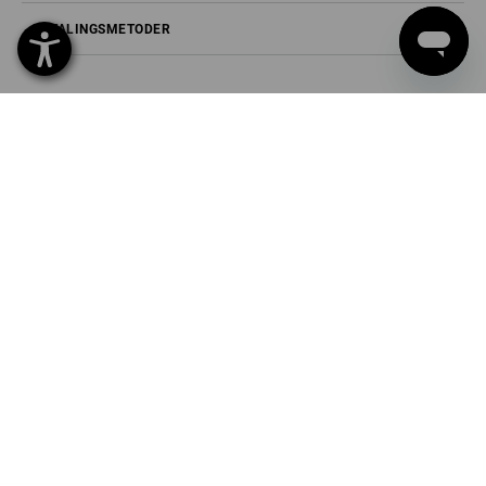
BETALINGSMETODER
Strauss Danmark ApS
Ny Banegårdsgade 48
8000 Aarhus C
Tlf
70 20 91 18
Fax
70 20 91 19
Mail
info-dk@strauss.com