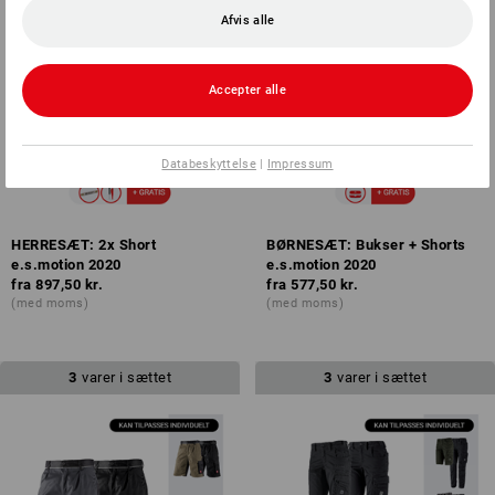
Afvis alle
Accepter alle
Databeskyttelse
|
Impressum
HERRESÆT: 2x Short
BØRNESÆT: Bukser + Shorts
e.s.motion 2020
e.s.motion 2020
fra
897,50 kr.
fra
577,50 kr.
(med moms)
(med moms)
3
varer i sættet
3
varer i sættet