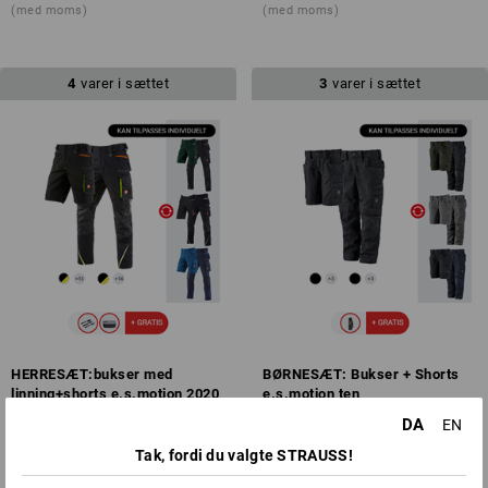
(med moms)
(med moms)
4
varer i sættet
3
varer i sættet
HERRESÆT:bukser med
BØRNESÆT: Bukser + Shorts
linning+shorts e.s.motion 2020
e.s.motion ten
fra
1.097,50 kr.
fra
637,50 kr.
DA
EN
(med moms)
(med moms)
Tak, fordi du valgte STRAUSS!