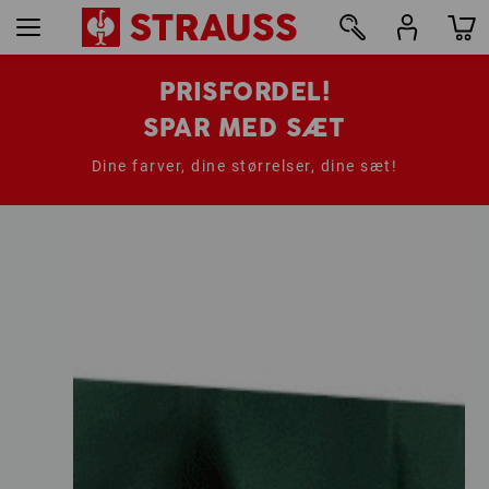
PRISFORDEL!
SPAR MED SÆT
Dine farver, dine størrelser, dine sæt!