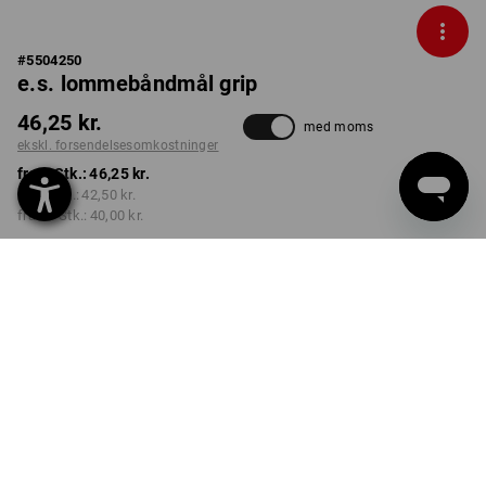
#
5504250
e.s. lommebåndmål grip
46,25 kr.
med moms
ekskl. forsendelsesomkostninger
fra 1 Stk.:
46,25 kr.
fra 3 Stk.:
42,50 kr.
fra 10 Stk.:
40,00 kr.
Leveringstid ca. 3-6
hverdage
UDFØRELSE
2 m
vælg
Mængderabat
fra 1 Stk.
fra 3 Stk.
fra 10 Stk.