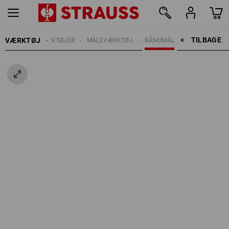
TILBAGE    >
VÆRKTØJ
HÅNDVÆRKTØJER
MÅLEVÆRKTØJ
BÅNDMÅL