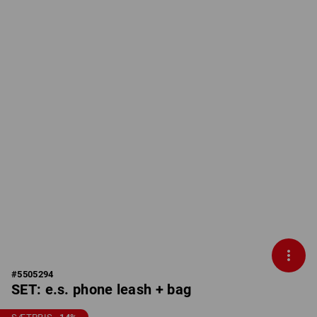
#
5505294
SET: e.s. phone leash + bag