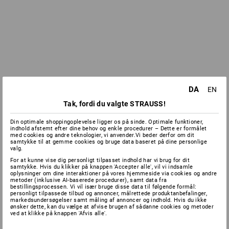
DA
EN
Tak, fordi du valgte STRAUSS!
Din optimale shoppingoplevelse ligger os på sinde. Optimale funktioner,
indhold afstemt efter dine behov og enkle procedurer – Dette er formålet
med cookies og andre teknologier, vi anvender.Vi beder derfor om dit
samtykke til at gemme cookies og bruge data baseret på dine personlige
valg.
For at kunne vise dig personligt tilpasset indhold har vi brug for dit
samtykke. Hvis du klikker på knappen 'Accepter alle', vil vi indsamle
oplysninger om dine interaktioner på vores hjemmeside via cookies og andre
metoder (inklusive AI-baserede procedurer), samt data fra
bestillingsprocessen. Vi vil især bruge disse data til følgende formål:
personligt tilpassede tilbud og annoncer, målrettede produktanbefalinger,
markedsundersøgelser samt måling af annoncer og indhold. Hvis du ikke
ønsker dette, kan du vælge at afvise brugen af sådanne cookies og metoder
ved at klikke på knappen 'Afvis alle'.