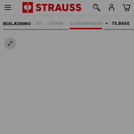
TILBAGE    >
BEKLÆDNING
ERRER
ACCESSORIES
TASKER
ALLROUNDTASKER