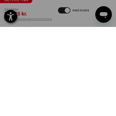
SÆTPRIS
-14
%
337,50 kr.
med moms
288,75 kr.
ekskl. forsendelsesomkostninger
Leveringstid ca. 3-6
hverdage
FARVE
sort
Sæt
PRODUKTINFO
Smart transportløsning til mobil og tilbehør