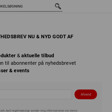
YHEDSBREV NU & NYD GODT AF
odukter
&
aktuelle tilbud
un til abonnenter på nyhedsbrevet
ser & events
Afsend
nmark ApS regelmæssigt sender mig informationer om deres