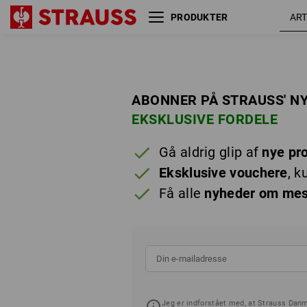
PRODUKTER
ABONNER PÅ STRAUSS' N
EKSKLUSIVE FORDELE
Gå aldrig glip af
nye pr
Eksklusive vouchere
, k
Få alle
nyheder om mes
Jeg er indforstået med, at Strauss Da