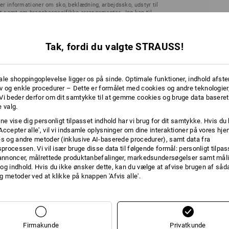
er informationer om sko, beklædning, arbejdssko, udstyr til
et samt om branchespecifikke arrangementer. Jeg kan til
, at jeg trækker mit samtykke tilbage. Yderligere
ring
.
Tak, fordi du valgte STRAUSS!
ale shoppingoplevelse ligger os på sinde. Optimale funktioner, indhold afste
v og enkle procedurer – Dette er formålet med cookies og andre teknologier,
Vi beder derfor om dit samtykke til at gemme cookies og bruge data baseret
 valg.
ne vise dig personligt tilpasset indhold har vi brug for dit samtykke. Hvis du 
Accepter alle', vil vi indsamle oplysninger om dine interaktioner på vores h
es og andre metoder (inklusive AI-baserede procedurer), samt data fra
sprocessen. Vi vil især bruge disse data til følgende formål: personligt tilpa
 annoncer, målrettede produktanbefalinger, markedsundersøgelser samt måli
og indhold. Hvis du ikke ønsker dette, kan du vælge at afvise brugen af så
rende nyhedsbrev
Afbestilling af n
g metoder ved at klikke på knappen 'Afvis alle'.
hedsbreve.
Ønsker du ikke længere at 
afmeldingslinket nederst i 
Firmakunde
Privatkunde