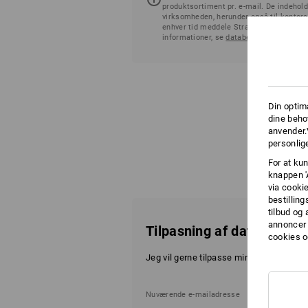
produktsortiment pr. e-mail. De indehold
virksomheden, herunder også til kontor
enhver tid meddele Strauss Danmark ApS
informationer, se
databeskyttelseserklæ
Din optim
dine beho
anvender.
personlige
For at kun
knappen '
via cooki
bestilling
tilbud og
annoncer 
Tilpasning af data vedrø
cookies o
Jeg vil gerne tilpasse mine data for ny
Nuværende e-mailadresse