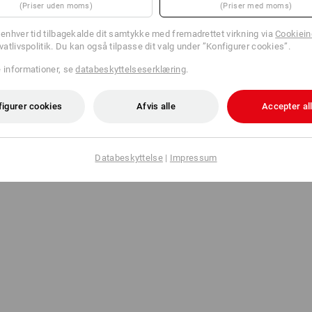
(Priser uden moms)
(Priser med moms)
Afsend
l enhver tid tilbagekalde dit samtykke med fremadrettet virkning via
Cookieind
ivatlivspolitik. Du kan også tilpasse dit valg under ”Konfigurer cookies”.
e informationer, se
databeskyttelseserklæring
.
figurer cookies
Afvis alle
Accepter al
Databeskyttelse
|
Impressum