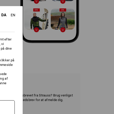
DA
EN
mt efter
 vi
 på dine
klikker på
jemmeside
ssede
ng af
danne
yhedsbrev
modtage nyhedsbrevet fra Strauss? Brug venligst
et modtaget nyhedsbrev for at afmelde dig.