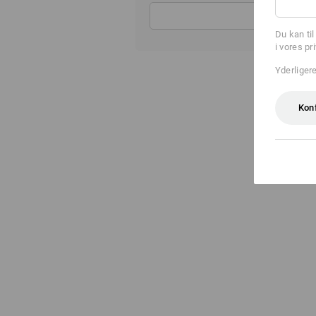
Du kan ti
i vores pr
Yderliger
Kon