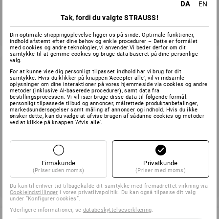
DA
EN
Tak, fordi du valgte STRAUSS!
Afsend
Din optimale shoppingoplevelse ligger os på sinde. Optimale funktioner,
indhold afstemt efter dine behov og enkle procedurer – Dette er formålet
med cookies og andre teknologier, vi anvender.Vi beder derfor om dit
samtykke til at gemme cookies og bruge data baseret på dine personlige
valg.
For at kunne vise dig personligt tilpasset indhold har vi brug for dit
Afbestilling af nyhedsbrev
samtykke. Hvis du klikker på knappen 'Accepter alle', vil vi indsamle
oplysninger om dine interaktioner på vores hjemmeside via cookies og andre
Ønsker du ikke længere at modtage nyhedsbrevet fra Strauss?
metoder (inklusive AI-baserede procedurer), samt data fra
bestillingsprocessen. Vi vil især bruge disse data til følgende formål:
Brug venligst afmeldingslinket nederst i et modtaget
personligt tilpassede tilbud og annoncer, målrettede produktanbefalinger,
markedsundersøgelser samt måling af annoncer og indhold. Hvis du ikke
nyhedsbrev for at afmelde dig.
ønsker dette, kan du vælge at afvise brugen af sådanne cookies og metoder
ved at klikke på knappen 'Afvis alle'.
Firmakunde
Privatkunde
(Priser uden moms)
(Priser med moms)
Du kan til enhver tid tilbagekalde dit samtykke med fremadrettet virkning via
Cookieindstillinger
i vores privatlivspolitik. Du kan også tilpasse dit valg
under ”Konfigurer cookies”.
Yderligere informationer, se
databeskyttelseserklæring
.