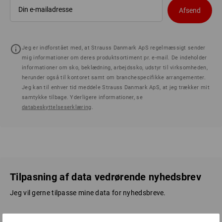
Afsend
Jeg er indforstået med, at Strauss Danmark ApS regelmæssigt sender
mig informationer om deres produktsortiment pr. e-mail. De indeholder
informationer om sko, beklædning, arbejdssko, udstyr til virksomheden,
herunder også til kontoret samt om branchespecifikke arrangementer.
Jeg kan til enhver tid meddele Strauss Danmark ApS, at jeg trækker mit
samtykke tilbage. Yderligere informationer, se
databeskyttelseserklæring
.
Tilpasning af data vedrørende nyhedsbrev
Jeg vil gerne tilpasse mine data for nyhedsbreve.
Nuværende e-mailadresse