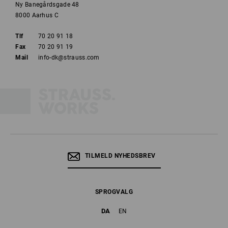
Ny Banegårdsgade 48
8000 Aarhus C
Tlf
70 20 91 18
Fax
70 20 91 19
Mail
info-dk@strauss.com
TILMELD NYHEDSBREV
SPROGVALG
DA
EN