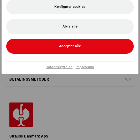
Konfigurer cookies
SERVICE 70 20 91 18
Afvis alle
SERVICE
Accepter alle
VIRKSOMHEDER
INFORMATION
Databeskyttelse
|
Impressum
BETALINGSMETODER
Strauss Danmark ApS