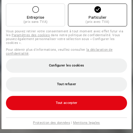
Entreprise
Particulier
(prix sans TVA)
(prix avec TVA)
Vous pouvez retirer votre consentement à tout moment avec effet futur via
les
Paramètres des cookies
dans notre politique de confidentialité. Vous
pouvez également personnaliser votre sélection sous « Configurer les
cookies ».
Pour obtenir plus d'informations, veuillez consulter
la déclaration de
confidentialité
.
Configurer les cookies
Tout refuser
Tout accepter
Protection des données
|
Mentions legales