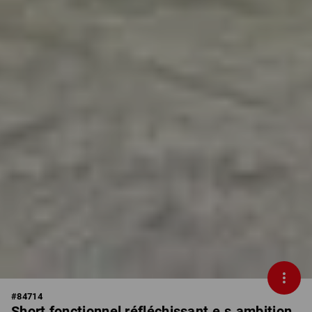
#
84714
Short fonctionnel réfléchissant e.s.ambition