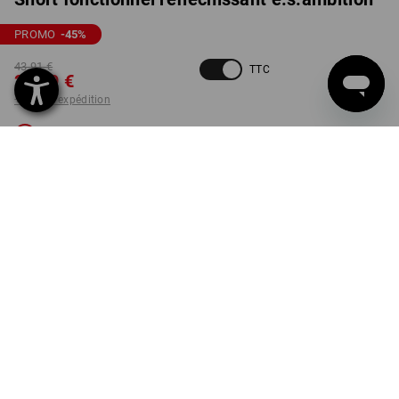
PROMO
-45
%
43,91 €
TTC
23,79 €
+ frais d'expédition
Non livrable
Disponibilité Workwearstore
COULEUR
TAILLE
50
choisir
jaune fluo / anthracite
Désolé, la variante est épuisée.
LIVRAISON EN FONCTION DES STOCKS!